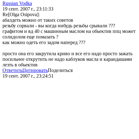
Russian Vodka
19 сент. 2007 г., 23:11:33
Re[Olga Osipova]:
абалдеть можно от таких советов
резьбу сорвали - вы когда нибудь резьбы срывали ???
графитом и вд 40 с машинным маслом на обьектив ппц может
солидолом еще помазать ?
как можно одеть его задом наперед ???
просто она его закрутила криво и все его надо просто зажать
посильнее открутить не надо каблуков масла и карандашами
лезть в обьектив
Ответить
Цитировать
Поделиться
19 сент. 2007 г., 23:24:51