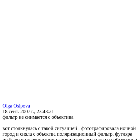
Olga Osipova
18 сент. 2007 г., 23:43:21
фильтр не снимается с объектива
вот столкнулась с такой ситуацией - фотографировала ночной
город и сняла с объектва поляризационный фильтр, футляра
не было и по окончании съемки одела его снова на объектив и