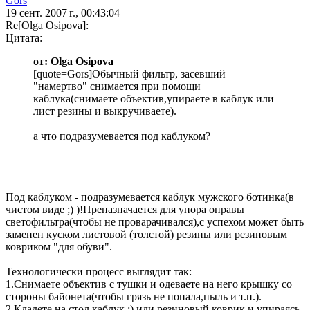
Gors
19 сент. 2007 г., 00:43:04
Re[Olga Osipova]:
Цитата:
от: Olga Osipova
[quote=Gors]Обычный фильтр, засевший
"намертво" снимается при помощи
каблука(снимаете объектив,упираете в каблук или
лист резины и выкручиваете).
а что подразумевается под каблуком?
Под каблуком - подразумевается каблук мужского ботинка(в
чистом виде ;) )!Преназначается для упора оправы
светофильтра(чтобы не проварачивался),с успехом может быть
заменен куском листовой (толстой) резины или резиновым
ковриком "для обуви".
Технологически процесс выглядит так:
1.Снимаете объектив с тушки и одеваете на него крышку со
стороны байонета(чтобы грязь не попала,пыль и т.п.).
2.Кладете на стол каблук ;) или резиновый коврик и упираясь