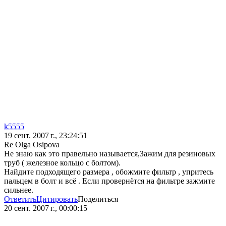
k5555
19 сент. 2007 г., 23:24:51
Re Olga Osipova
Не знаю как это правельно называется,Зажим для резиновых
труб ( железное кольцо с болтом).
Найдите подходящего размера , обожмите фильтр , упритесь
пальцем в болт и всё . Если провернётся на фильтре зажмите
сильнее.
Ответить
Цитировать
Поделиться
20 сент. 2007 г., 00:00:15