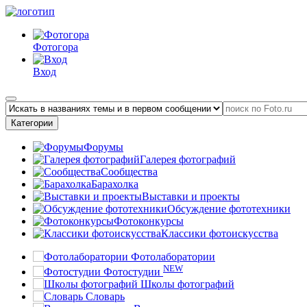
Фотогора
Вход
Категории
Форумы
Галерея фотографий
Сообщества
Барахолка
Выставки и проекты
Обсуждение фототехники
Фотоконкурсы
Классики фотоискусства
Фотолаборатории
NEW
Фотостудии
Школы фотографий
Словарь