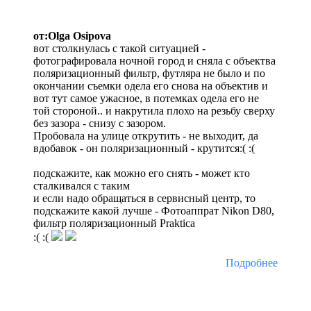
от:Olga Osipova
вот столкнулась с такой ситуацией -
фотографировала ночной город и сняла с объектва
поляризационный фильтр, футляра не было и по
окончании съемки одела его снова на объектив и
вот тут самое ужасное, в потемках одела его не
той стороной.. и накрутила плохо на резьбу сверху
без зазора - снизу с зазором.
Пробовала на улице открутить - не выходит, да
вдобавок - он поляризационный - крутится:( :(
подскажите, как можно его снять - может кто
сталкивался с таким
и если надо обращаться в сервисный центр, то
подскажите какой лучше - Фотоаппрат Nikon D80,
фильтр поляризационный Praktica
:( :(
Подробнее