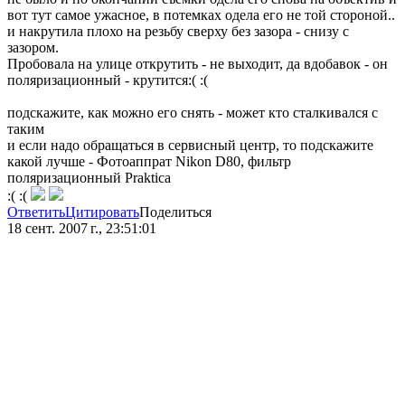
вот тут самое ужасное, в потемках одела его не той стороной..
и накрутила плохо на резьбу сверху без зазора - снизу с
зазором.
Пробовала на улице открутить - не выходит, да вдобавок - он
поляризационный - крутится:( :(
подскажите, как можно его снять - может кто сталкивался с
таким
и если надо обращаться в сервисный центр, то подскажите
какой лучше - Фотоаппрат Nikon D80, фильтр
поляризационный Praktica
:( :(
Ответить
Цитировать
Поделиться
18 сент. 2007 г., 23:51:01