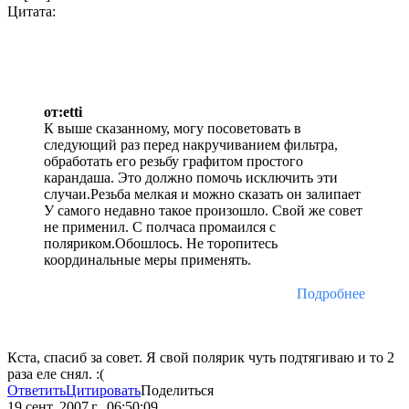
Цитата:
от:etti
К выше сказанному, могу посоветовать в
следующий раз перед накручиванием фильтра,
обработать его резьбу графитом простого
карандаша. Это должно помочь исключить эти
случаи.Резьба мелкая и можно сказать он залипает
У самого недавно такое произошло. Свой же совет
не применил. С полчаса промаился с
поляриком.Обошлось. Не торопитесь
координальные меры применять.
Подробнее
Кста, спасиб за совет. Я свой полярик чуть подтягиваю и то 2
раза еле снял. :(
Ответить
Цитировать
Поделиться
19 сент. 2007 г., 06:50:09