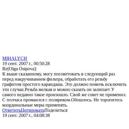
MIHALYCH
19 сент. 2007 г., 00:50:28
Re[Olga Osipova]:
К выше сказанному, могу посоветовать в следующий раз
перед накручиванием фильтра, обработать его резьбу
графитом простого карандаша. Это должно помочь исключить
эти случаи.Резьба мелкая и можно сказать он залипает У
самого недавно такое произошло. Свой же совет не применил.
С полчаса промаился с поляриком.Обошлось. Не торопитесь
координальные меры применять.
Ответить
Цитировать
Поделиться
19 сент. 2007 г., 04:08:38