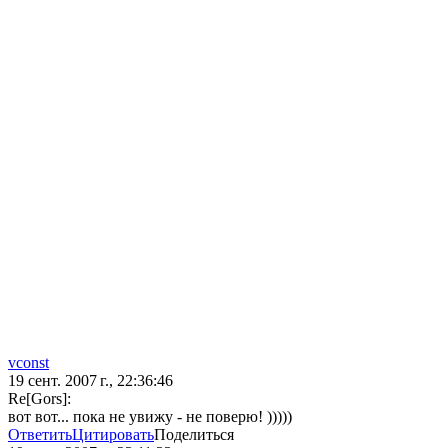
vconst
19 сент. 2007 г., 22:36:46
Re[Gors]:
вот вот... пока не увижу - не поверю! )))))
Ответить
Цитировать
Поделиться