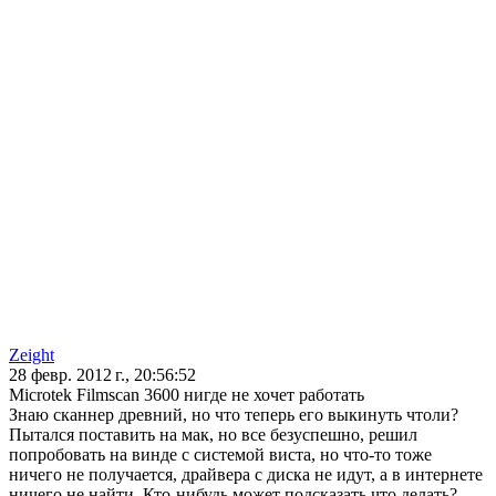
Zeight
28 февр. 2012 г., 20:56:52
Microtek Filmscan 3600 нигде не хочет работать
Знаю сканнер древний, но что теперь его выкинуть чтоли?
Пытался поставить на мак, но все безуспешно, решил
попробовать на винде с системой виста, но что-то тоже
ничего не получается, драйвера с диска не идут, а в интернете
ничего не найти. Кто-нибудь может подсказать что делать?