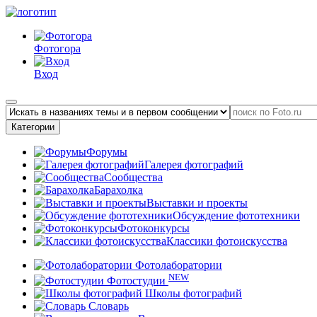
Фотогора
Вход
Категории
Форумы
Галерея фотографий
Сообщества
Барахолка
Выставки и проекты
Обсуждение фототехники
Фотоконкурсы
Классики фотоискусства
Фотолаборатории
NEW
Фотостудии
Школы фотографий
Словарь