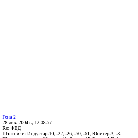
Гена 2
28 янв. 2004 г., 12:08:57
Re: ФЕД
Штатники: Индустар-10, -22, -26, -50, -61, Юпитер-3, -8.