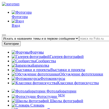
Фотогора
Вход
Категории
Форумы
Галерея фотографий
Сообщества
Барахолка
Выставки и проекты
Обсуждение фототехники
Фотоконкурсы
Классики фотоискусства
Фотолаборатории
NEW
Фотостудии
Школы фотографий
Словарь