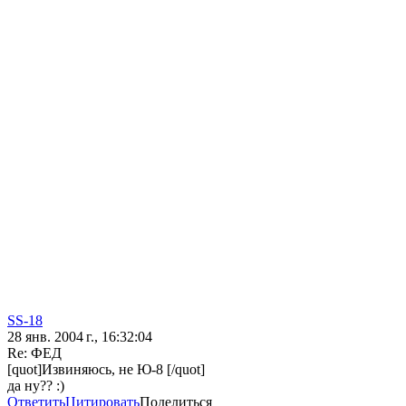
SS-18
28 янв. 2004 г., 16:32:04
Re: ФЕД
[quot]Извиняюсь, не Ю-8 [/quot]
да ну?? :)
Ответить
Цитировать
Поделиться