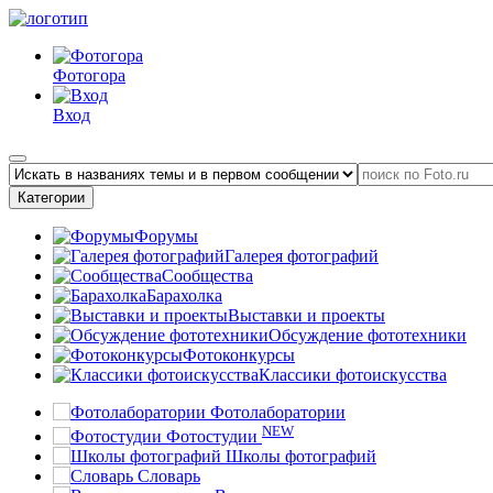
Фотогора
Вход
Категории
Форумы
Галерея фотографий
Сообщества
Барахолка
Выставки и проекты
Обсуждение фототехники
Фотоконкурсы
Классики фотоискусства
Фотолаборатории
NEW
Фотостудии
Школы фотографий
Словарь