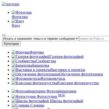
Фотогора
Вход
Категории
Форумы
Галерея фотографий
Сообщества
Барахолка
Выставки и проекты
Обсуждение фототехники
Фотоконкурсы
Классики фотоискусства
Фотолаборатории
NEW
Фотостудии
Школы фотографий
Словарь