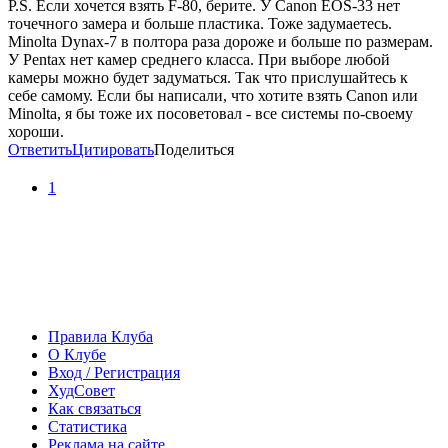
P.S. Если хочется взять F-80, берите. У Canon EOS-33 нет
точечного замера и больше пластика. Тоже задумаетесь.
Minolta Dynax-7 в полтора раза дороже и больше по размерам.
У Pentax нет камер среднего класса. При выборе любой
камеры можно будет задуматься. Так что прислушайтесь к
себе самому. Если бы написали, что хотите взять Canon или
Minolta, я бы тоже их посоветовал - все системы по-своему
хороши.
Ответить
Цитировать
Поделиться
1
Правила Клуба
О Клубе
Вход / Регистрация
ХудСовет
Как связаться
Статистика
Реклама на сайте