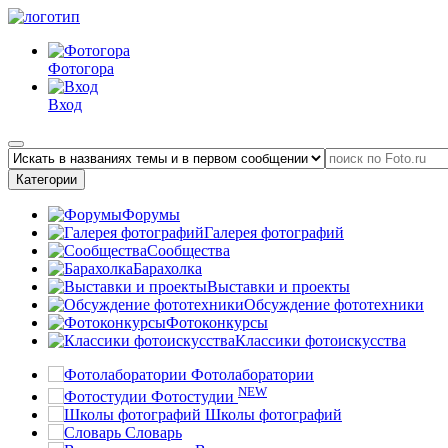
Фотогора
Вход
Категории
Форумы
Галерея фотографий
Сообщества
Барахолка
Выставки и проекты
Обсуждение фототехники
Фотоконкурсы
Классики фотоискусства
Фотолаборатории
NEW
Фотостудии
Школы фотографий
Словарь