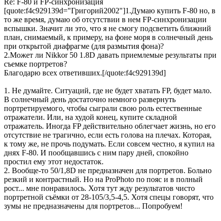
Re: F-80 и FP-синхронизация
[quote:f4c929139d="Григорий2002"]1.Думаю купить F-80 но, в
то же время, думаю об отсутствии в нем FP-синхронизации
вспышки. Значит ли это, что я не смогу подсветить ближний
план, снимаемый, к примеру, на фоне моря в солнечный день
при открытой диафрагме (для размытия фона)?
2.Может ли Nikkor 50 1.8D давать приемлемые результаты при
съемке портретов?
Благодарю всех ответивших.[/quote:f4c929139d]
1. Не думайте. Ситуаций, где не будет хватать FP, будет мало.
В солнечный день достаточно немного развернуть
портретируемого, чтобы сыграли свою роль естественные
отражатели. Или, на худой конец, купите складной
отражатель. Иногда FP действительно облегчает жизнь, но его
отсутствие не трагично, если есть голова на плечах. Которая,
к тому же, не прочь подумать. Если совсем честно, я купил на
днях F-80. И пообщавшись с ним пару дней, спокойно
простил ему этот недостаток.
2. Вообще-то 50/1,8D не предназначен для портретов. Больно
резкий и контрастный. Но на ProPhoto по пояс и в полный
рост... мне понравилось. Хотя тут жду результатов чисто
портретной съёмки от 28-105/3,5-4,5. Хотя спецы говорят, что
зумы не предназначены для портретов... Попробуем!