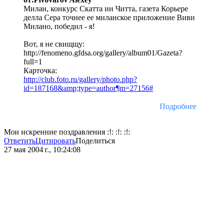
Милан, конкурс Скатта ин Читта, газета Корьере
делла Сера точнее ее миланское приложение Виви
Милано, победил - я!
Вот, я не свищщу:
http://fenomeno.gfdsa.org/gallery/album01/Gazeta?
full=1
Карточка:
http://club.foto.ru/gallery/photo.php?
id=187168&amp;type=author¶m=27156#
Подробнее
Мои искренние поздравления :!: :!: :!:
Ответить
Цитировать
Поделиться
27 мая 2004 г., 10:24:08