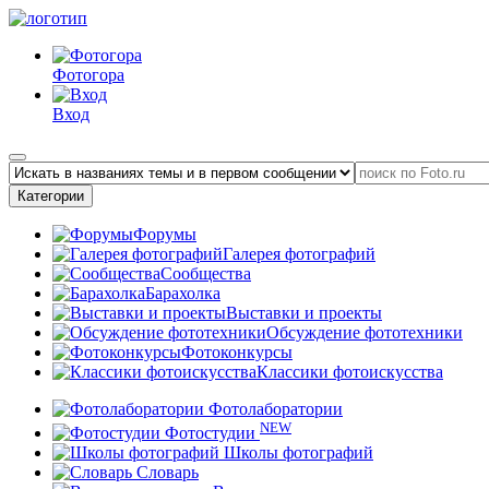
Фотогора
Вход
Категории
Форумы
Галерея фотографий
Сообщества
Барахолка
Выставки и проекты
Обсуждение фототехники
Фотоконкурсы
Классики фотоискусства
Фотолаборатории
NEW
Фотостудии
Школы фотографий
Словарь