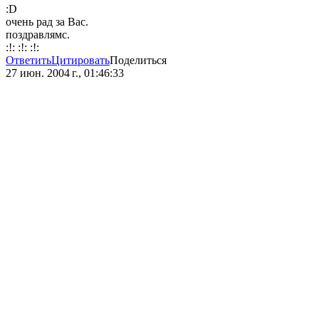
:D
очень рад за Вас.
поздравлямс.
:!: :!: :!:
Ответить
Цитировать
Поделиться
27 июн. 2004 г., 01:46:33