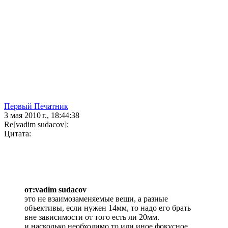
Первый Печатник
3 мая 2010 г., 18:44:38
Re[vadim sudacov]:
Цитата:
от:vadim sudacov
это не взаимозаменяемые вещи, а разные
объективы, если нужен 14мм, то надо его брать
вне зависимости от того есть ли 20мм.
и насколько необходимо то или иное фокусное