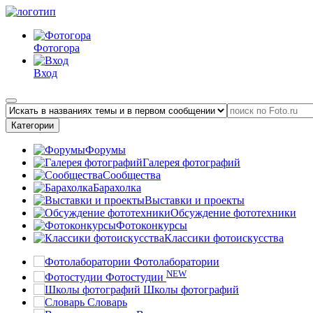
Фотогора
Вход
Категории
Форумы
Галерея фотографий
Сообщества
Барахолка
Выставки и проекты
Обсуждение фототехники
Фотоконкурсы
Классики фотоискусства
Фотолаборатории
NEW
Фотостудии
Школы фотографий
Словарь