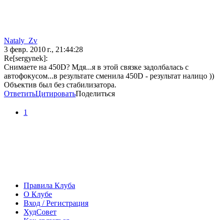
Nataly_Zv
3 февр. 2010 г., 21:44:28
Re[sergynek]:
Снимаете на 450D? Мдя...я в этой связке задолбалась с
автофокусом...в результате сменила 450D - результат налицо ))
Объектив был без стабилизатора.
Ответить
Цитировать
Поделиться
1
Правила Клуба
О Клубе
Вход / Регистрация
ХудСовет