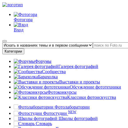
Фотогора
Вход
Категории
Форумы
Галерея фотографий
Сообщества
Барахолка
Выставки и проекты
Обсуждение фототехники
Фотоконкурсы
Классики фотоискусства
Фотолаборатории
NEW
Фотостудии
Школы фотографий
Словарь