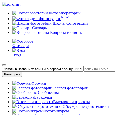
Фотолаборатории
NEW
Фотостудии
Школы фотографий
Словарь
Вопросы и ответы
Фотогора
Вход
Категории
Форумы
Галерея фотографий
Сообщества
Барахолка
Выставки и проекты
Обсуждение фототехники
Фотоконкурсы