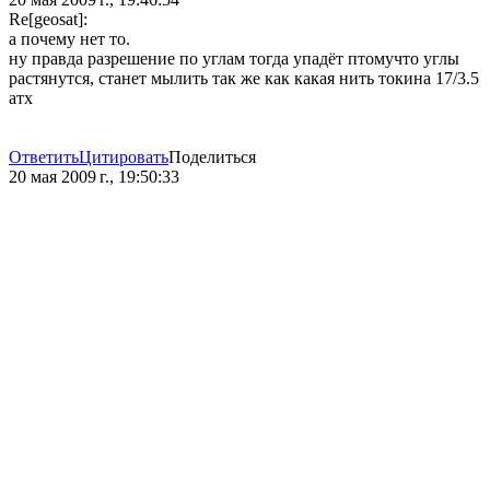
Re[geosat]:
а почему нет то.
ну правда разрешение по углам тогда упадёт птомучто углы
растянутся, станет мылить так же как какая нить токина 17/3.5
атх
Ответить
Цитировать
Поделиться
20 мая 2009 г., 19:50:33