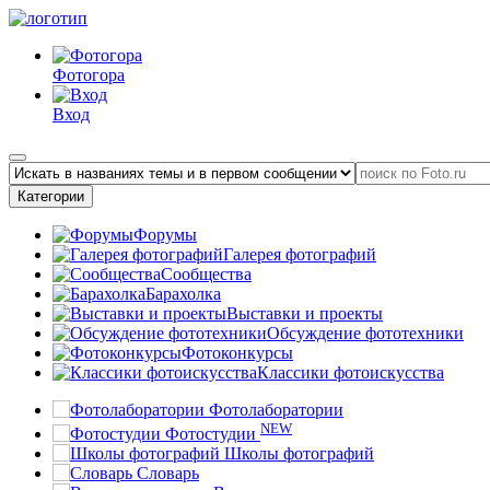
Фотогора
Вход
Категории
Форумы
Галерея фотографий
Сообщества
Барахолка
Выставки и проекты
Обсуждение фототехники
Фотоконкурсы
Классики фотоискусства
Фотолаборатории
NEW
Фотостудии
Школы фотографий
Словарь