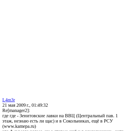
L4m3r
21 мая 2009 г., 01:49:32
Re[manager2]:
где где - Зенитовские лавки на ВВЦ (Центральный пав. 1
этаж, незнаю есть ли щас) и в Сокольниках, ещё в РСУ
(www.kamepa.ru)