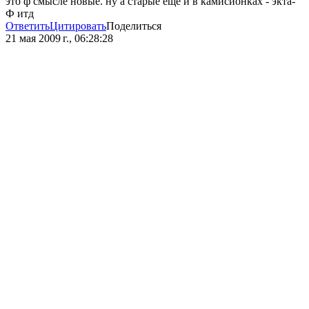
это ф смысле новые. ну а старые ещё и в камисионках - экта-
Ф итд
Ответить
Цитировать
Поделиться
21 мая 2009 г., 06:28:28