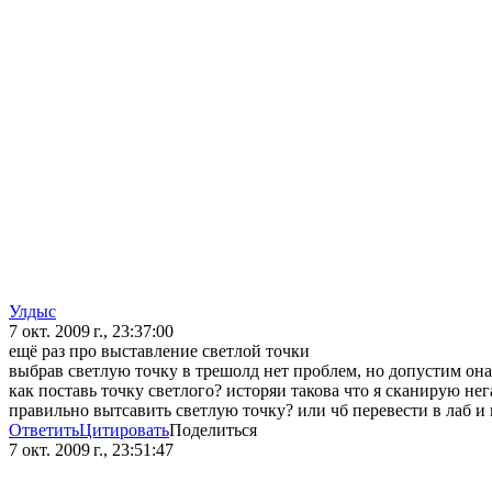
Улдыс
7 окт. 2009 г., 23:37:00
ещё раз про выставление светлой точки
выбрав светлую точку в трешолд нет проблем, но допустим она 
как поставь точку светлого? исторяи такова что я сканирую не
правильно вытсавить светлую точку? или чб перевести в лаб и
Ответить
Цитировать
Поделиться
7 окт. 2009 г., 23:51:47