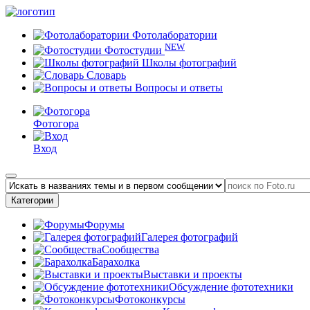
Фотолаборатории
NEW
Фотостудии
Школы фотографий
Словарь
Вопросы и ответы
Фотогора
Вход
Категории
Форумы
Галерея фотографий
Сообщества
Барахолка
Выставки и проекты
Обсуждение фототехники
Фотоконкурсы