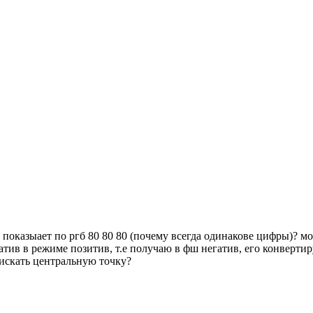
показыает по ргб 80 80 80 (почему всегда одинакове цифры)? мо
гатив в режиме позитив, т.е получаю в фш негатив, его конверти
 искать центральную точку?