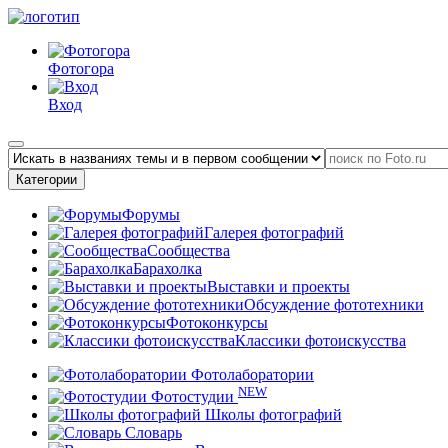
Фотогора
Вход
Категории
Форумы
Галерея фотографий
Сообщества
Барахолка
Выставки и проекты
Обсуждение фототехники
Фотоконкурсы
Классики фотоискусства
Фотолаборатории
NEW
Фотостудии
Школы фотографий
Словарь