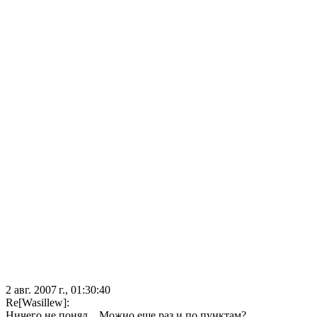
2 авг. 2007 г., 01:30:40
Re[Wasillew]:
Ничего не понял... Можно еще раз и по пунктам?