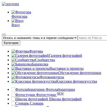
Фотогора
Вход
Категории
Форумы
Галерея фотографий
Сообщества
Барахолка
Выставки и проекты
Обсуждение фототехники
Фотоконкурсы
Классики фотоискусства
Фотолаборатории
NEW
Фотостудии
Школы фотографий
Словарь