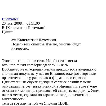
Budmaster
20 янв. 2008 г., 03:51:00
Re[Константин Потемкин]:
Цитата:
от: Константин Потемкин
Поделитесь опытом. Думаю, многим будет
интересно.
Этого опыта полно в сети. На ixbt целая ветка
http://forum.ixbt.com/topic.cgi?id=20:21826
Вообще-то не от хорошей жизни приходится в америках с
япониями покупать -у нас во Владивостоке фототорговли
практически нету, равно как и фирменного сервиса.
Единственный случай нужды в сервисе возник у меня
минувшим летом - на купленной в Японии пятерке в жару
отказал жк монитор, пришлось ей съездить на родину. Ушел
на это месяц, сделали по гарантии, заодно вычистили
внутренности.
Теперь вот жду из той же Японии 1DSIII.