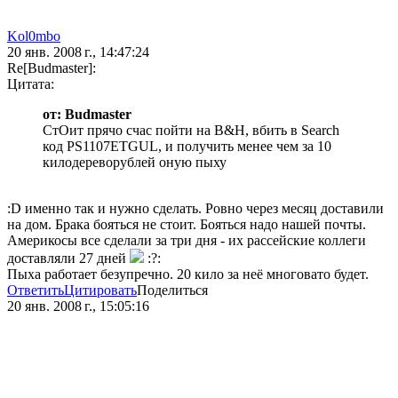
Kol0mbo
20 янв. 2008 г., 14:47:24
Re[Budmaster]:
Цитата:
от: Budmaster
СтОит прячо счас пойти на B&H, вбить в Search
код PS1107ETGUL, и получить менее чем за 10
килодереворублей оную пыху
:D именно так и нужно сделать. Ровно через месяц доставили
на дом. Брака бояться не стоит. Бояться надо нашей почты.
Америкосы все сделали за три дня - их рассейские коллеги
доставляли 27 дней
:?:
Пыха работает безупречно. 20 кило за неё многовато будет.
Ответить
Цитировать
Поделиться
20 янв. 2008 г., 15:05:16