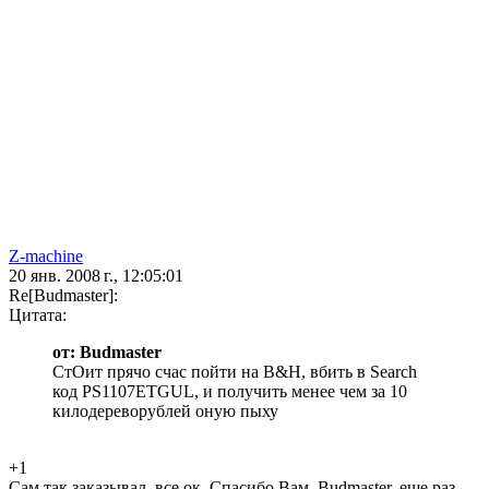
Z-machine
20 янв. 2008 г., 12:05:01
Re[Budmaster]:
Цитата:
от: Budmaster
СтОит прячо счас пойти на B&H, вбить в Search
код PS1107ETGUL, и получить менее чем за 10
килодереворублей оную пыху
+1
Сам так заказывал, все ок. Спасибо Вам, Budmaster, еще раз.