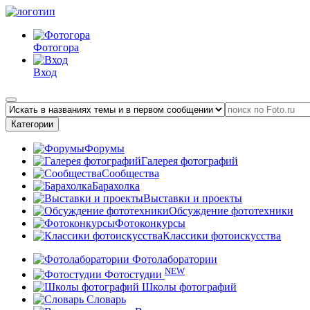
Фотогора
Вход
Категории
Форумы
Галерея фотографий
Сообщества
Барахолка
Выставки и проекты
Обсуждение фототехники
Фотоконкурсы
Классики фотоискусства
Фотолаборатории
NEW
Фотостудии
Школы фотографий
Словарь