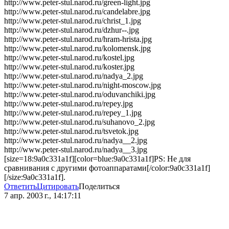
http://www.peter-stul.narod.ru/green-light.jpg
http://www.peter-stul.narod.ru/candelabre.jpg
http://www.peter-stul.narod.ru/christ_1.jpg
http://www.peter-stul.narod.ru/dzhur--.jpg
http://www.peter-stul.narod.ru/hram-hrista.jpg
http://www.peter-stul.narod.ru/kolomensk.jpg
http://www.peter-stul.narod.ru/kostel.jpg
http://www.peter-stul.narod.ru/koster.jpg
http://www.peter-stul.narod.ru/nadya_2.jpg
http://www.peter-stul.narod.ru/night-moscow.jpg
http://www.peter-stul.narod.ru/oduvanchiki.jpg
http://www.peter-stul.narod.ru/repey.jpg
http://www.peter-stul.narod.ru/repey_1.jpg
http://www.peter-stul.narod.ru/suhanovo_2.jpg
http://www.peter-stul.narod.ru/tsvetok.jpg
http://www.peter-stul.narod.ru/nadya__2.jpg
http://www.peter-stul.narod.ru/nadya__3.jpg
[size=18:9a0c331a1f][color=blue:9a0c331a1f]PS: Не для
сравнивания с другими фотоаппаратами[/color:9a0c331a1f]
[/size:9a0c331a1f].
Ответить
Цитировать
Поделиться
7 апр. 2003 г., 14:17:11