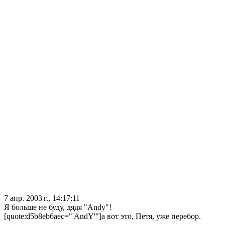
7 апр. 2003 г., 14:17:11
Я больше не буду, дядя "Andy"!
[quote:d5b8eb6aec="'AndY'"]а вот это, Петя, уже перебор.