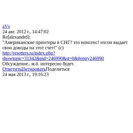
aVs
24 авг. 2012 г., 14:47:02
Re[alexandrd]:
"Американские принтеры в СНГ? это нонсенс! епсон выдает
свои доводы на этот счет!" (с)
http://resetters.ru/index.php?
showtopic=31342&pid=246990&st=0&#entry246990
Обсуждение.. м.б. интересно будет.
Ответить
Цитировать
Поделиться
24 мая 2013 г., 19:16:23