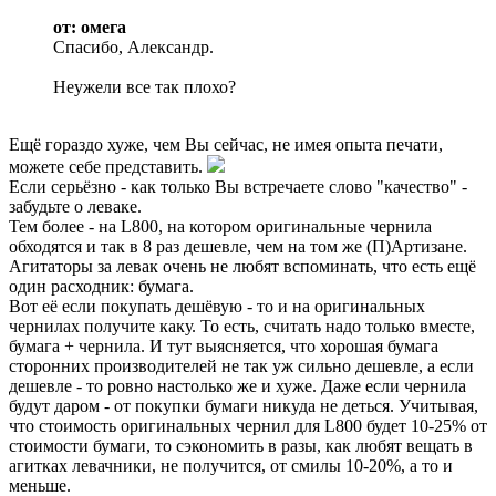
от: омега
Спасибо, Александр.
Неужели все так плохо?
Ещё гораздо хуже, чем Вы сейчас, не имея опыта печати,
можете себе представить.
Если серьёзно - как только Вы встречаете слово "качество" -
забудьте о леваке.
Тем более - на L800, на котором оригинальные чернила
обходятся и так в 8 раз дешевле, чем на том же (П)Артизане.
Агитаторы за левак очень не любят вспоминать, что есть ещё
один расходник: бумага.
Вот её если покупать дешёвую - то и на оригинальных
чернилах получите каку. То есть, считать надо только вместе,
бумага + чернила. И тут выясняется, что хорошая бумага
сторонних производителей не так уж сильно дешевле, а если
дешевле - то ровно настолько же и хуже. Даже если чернила
будут даром - от покупки бумаги никуда не деться. Учитывая,
что стоимость оригинальных чернил для L800 будет 10-25% от
стоимости бумаги, то сэкономить в разы, как любят вещать в
агитках левачники, не получится, от смилы 10-20%, а то и
меньше.