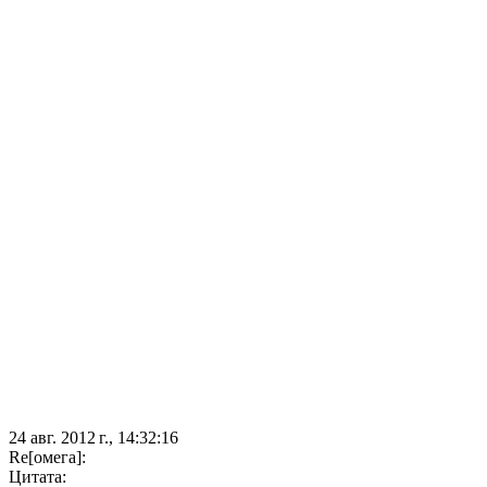
24 авг. 2012 г., 14:32:16
Re[омега]:
Цитата: