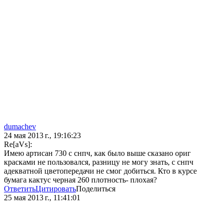
dumachev
24 мая 2013 г., 19:16:23
Re[aVs]:
Имею артисан 730 с снпч, как было выше сказано ориг
красками не пользовался, разницу не могу знать, с снпч
адекватной цветопередачи не смог добиться. Кто в курсе
бумага кактус черная 260 плотность- плохая?
Ответить
Цитировать
Поделиться
25 мая 2013 г., 11:41:01