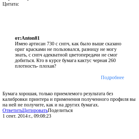
Цитата:
от:Anton81
Имею артисан 730 с снпч, как было выше сказано
ориг красками не пользовался, разницу не могу
знать, с снпч адекватной цветопередачи не смог
добиться. Кто в курсе бумага кактус черная 260
плотность- плохая?
Подробнее
Бумага хорошая, только приемлемого результата без
калибровки принтера и применения полученного профиля вы
на ней не получите, как и на других бумагах.
Ответить
Цитировать
Поделиться
1 сент. 2014 г., 09:08:23