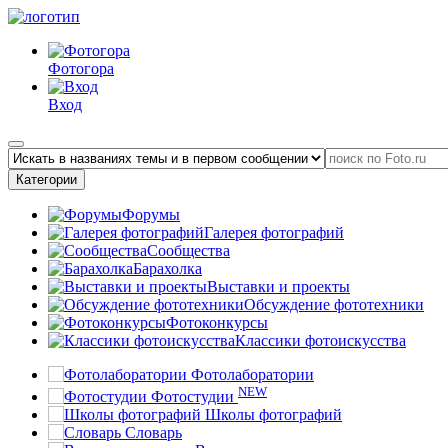
Фотогора
Вход
Категории
Форумы
Галерея фотографий
Сообщества
Барахолка
Выставки и проекты
Обсуждение фототехники
Фотоконкурсы
Классики фотоискусства
Фотолаборатории
NEW
Фотостудии
Школы фотографий
Словарь