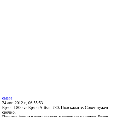
омега
24 авг. 2012 г., 06:55:53
Epson L800 vs Epson Artisan 730. Подскажите. Совет нужен
срочно.
Почитав форум в этом разделе, настроился покупать Epson