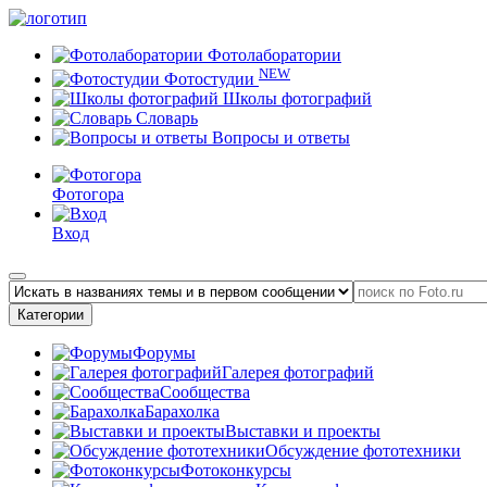
Фотолаборатории
NEW
Фотостудии
Школы фотографий
Словарь
Вопросы и ответы
Фотогора
Вход
Категории
Форумы
Галерея фотографий
Сообщества
Барахолка
Выставки и проекты
Обсуждение фототехники
Фотоконкурсы