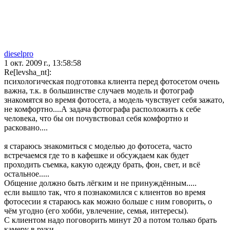
dieselpro
1 окт. 2009 г., 13:58:58
Re[levsha_nt]:
психологическая подготовка клиента перед фотосетом очень
важна, т.к. в большинстве случаев модель и фотограф
знакомятся во время фотосета, а модель чувствует себя зажато,
не комфортно....А задача фотографа расположить к себе
человека, что бы он почувствовал себя комфортно и
расковано....
я стараюсь знакомиться с моделью до фотосета, часто
встречаемся где то в кафешке и обсуждаем как будет
проходить съемка, какую одежду брать, фон, свет, и всё
остальное.....
Общение должно быть лёгким и не принуждённым.....
если вышло так, что я познакомился с клиентов во время
фотосесии я стараюсь как можно больше с ним говорить, о
чём угодно (его хобби, увлечение, семья, интересы).
С клиентом надо поговорить минут 20 а потом только брать
камеру в руки....