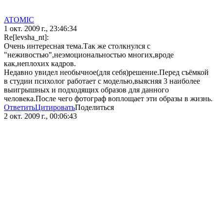
ATOMIC
1 окт. 2009 г., 23:46:34
Re[levsha_nt]:
Очень интересная тема.Так же столкнулся с
"неживостью",неэмоциональностью многих,вроде
как,неплохих кадров.
Недавно увидел необычное(для себя)решение.Перед съёмкой
в студии психолог работает с моделью,выясняя 3 наиболее
выигрышных и подходящих образов для данного
человека.После чего фотограф воплощает эти образы в жизнь.
Ответить
Цитировать
Поделиться
2 окт. 2009 г., 00:06:43