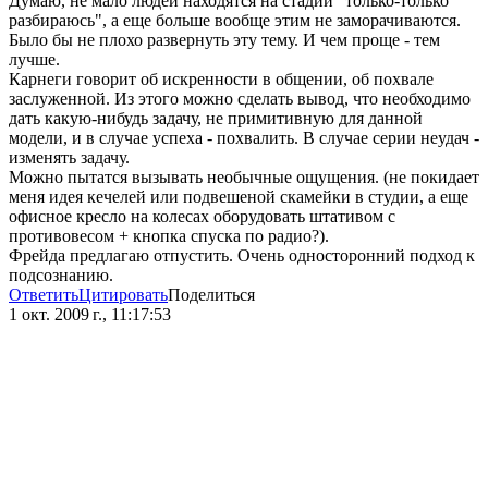
Думаю, не мало людей находятся на стадии "только-только
разбираюсь", а еще больше вообще этим не заморачиваются.
Было бы не плохо развернуть эту тему. И чем проще - тем
лучше.
Карнеги говорит об искренности в общении, об похвале
заслуженной. Из этого можно сделать вывод, что необходимо
дать какую-нибудь задачу, не примитивную для данной
модели, и в случае успеха - похвалить. В случае серии неудач -
изменять задачу.
Можно пытатся вызывать необычные ощущения. (не покидает
меня идея кечелей или подвешеной скамейки в студии, а еще
офисное кресло на колесах оборудовать штативом с
противовесом + кнопка спуска по радио?).
Фрейда предлагаю отпустить. Очень односторонний подход к
подсознанию.
Ответить
Цитировать
Поделиться
1 окт. 2009 г., 11:17:53