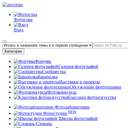
Фотогора
Вход
Категории
Форумы
Галерея фотографий
Сообщества
Барахолка
Выставки и проекты
Обсуждение фототехники
Фотоконкурсы
Классики фотоискусства
Фотолаборатории
NEW
Фотостудии
Школы фотографий
Словарь