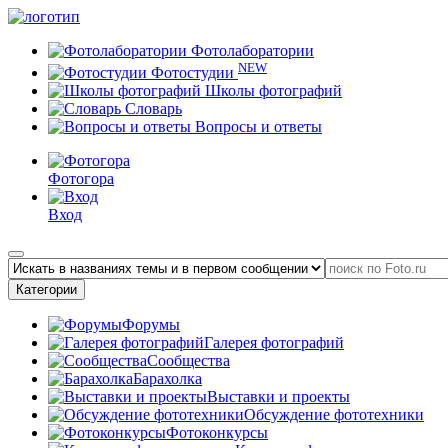
Фотолаборатории
NEW
Фотостудии
Школы фотографий
Словарь
Вопросы и ответы
Фотогора
Вход
Категории
Форумы
Галерея фотографий
Сообщества
Барахолка
Выставки и проекты
Обсуждение фототехники
Фотоконкурсы