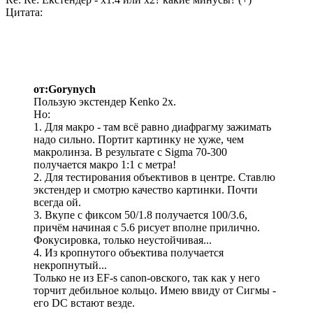
Цитата:
от:Gorynych
Пользую экстендер Kenko 2x.
Но:
1. Для макро - там всё равно диафрагму зажимать
надо сильно. Портит картинку не хуже, чем
макролинза. В результате с Sigma 70-300
получается макро 1:1 с метра!
2. Для тестирования объективов в центре. Ставлю
экстендер и смотрю качество картинки. Почти
всегда ой.
3. Вкупе с фиксом 50/1.8 получается 100/3.6,
причём начиная с 5.6 рисует вполне прилично.
Фокусировка, только неустойчивая...
4. Из кропнутого объектива получается
некропнутый...
Только не из EF-s canon-овского, так как у него
торчит дебильное кольцо. Имею ввиду от Сигмы -
его DC встают везде.