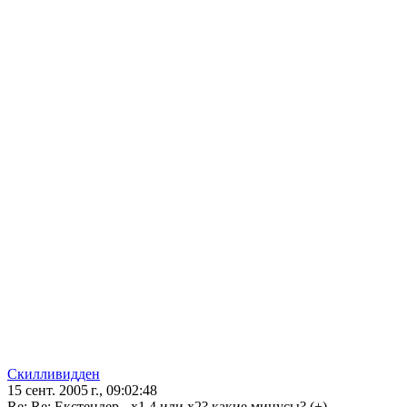
Скилливидден
15 сент. 2005 г., 09:02:48
Re: Re: Екстендер - х1.4 или х2? какие минусы? (+)