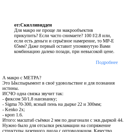
от:Скилливидден
Для макро не проще ли макрообъектив
прикупить? Если часто снимаете? 100 f/2.8 или,
если есть деньги и серьёзное намерение, то MP-E
65мм? Даже первый оставит упомянутую Вами
комбинацию далеко позади, при невысокой цене.
Подробнее
А макро с МЕТРА?
Это Ыкспырымент в своё удовольствие и для познания
истины.
ИСЧО одна связка звучит так:
- фиксом 50/1.8 наизнанку;
- Sigma 70-300, ясный пень на дырке 22 и 300мм;
- Kenko 2x;
- кроп 1.6.
Итого: масштаб съёмки 2 мм по диагонали с экв.дыркой 44.
Нужно было для отсылки рекламации на сопряжение
структуры лазерного диода с оптоволокном. Качество