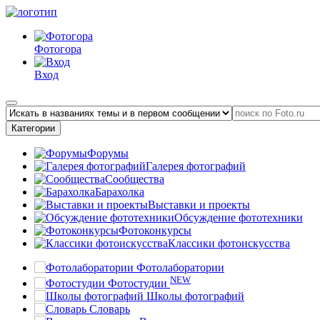
Фотогора
Вход
Категории
Форумы
Галерея фотографий
Сообщества
Барахолка
Выставки и проекты
Обсуждение фототехники
Фотоконкурсы
Классики фотоискусства
Фотолаборатории
NEW
Фотостудии
Школы фотографий
Словарь