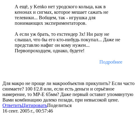
А ещё, у Kenko нет уродского кольца, как в
кенонах и сигмах, которое мешает сажать не
телевики... Вобщем, так - игрушка для
понимающих экспериментаторов.
А если уж брать, то ехстендер 3х! Ни разу не
слышал, что бы его кто-нибудь покупал... Даже не
представлю нафиг он кому нужен...
Первопроходцем, однако, будете!
Подробнее
Для макро не проще ли макрообъектив прикупить? Если часто
снимаете? 100 f/2.8 или, если есть деньги и серьёзное
намерение, то MP-E 65мм? Даже первый оставит упомянутую
Вами комбинацию далеко позади, при невысокой цене.
Ответить
Цитировать
Поделиться
16 сент. 2005 г., 00:57:46