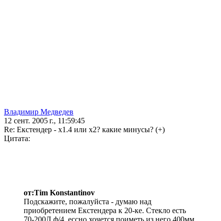
Владимир Медведев
12 сент. 2005 г., 11:59:45
Re: Екстендер - х1.4 или х2? какие минусы? (+)
Цитата:
от:Tim Konstantinov
Подскажите, пожалуйста - думаю над
приобретением Екстендера к 20-ке. Стекло есть
70-200Л ф/4, ессно хочется поиметь из него 400мм