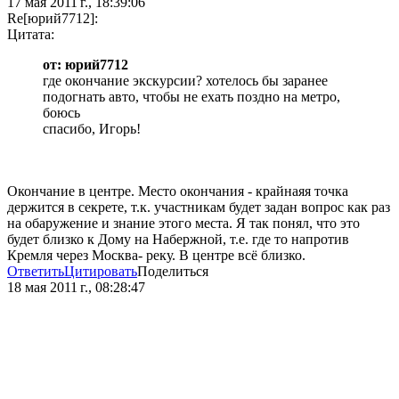
17 мая 2011 г., 18:39:06
Re[юрий7712]:
Цитата:
от: юрий7712
где окончание экскурсии? хотелось бы заранее
подогнать авто, чтобы не ехать поздно на метро,
боюсь
спасибо, Игорь!
Окончание в центре. Место окончания - крайнаяя точка
держится в секрете, т.к. участникам будет задан вопрос как раз
на обаружение и знание этого места. Я так понял, что это
будет близко к Дому на Набержной, т.е. где то напротив
Кремля через Москва- реку. В центре всё близко.
Ответить
Цитировать
Поделиться
18 мая 2011 г., 08:28:47