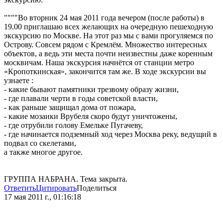
""""Во вторник 24 мая 2011 года вечером (после работы) в
19.00 приглашаю всех желающих на очередную пешеходную
экскурсию по Москве. На этот раз мы с вами прогуляемся по
Острову. Совсем рядом с Кремлём. Множество интересных
объектов, а ведь эти места почти неизвестны даже коренным
москвичам. Наша экскурсия начнётся от станции метро
«Кропоткинская», закончится там же. В ходе экскурсии вы
узнаете :
- какие бывают памятники трезвому образу жизни,
- где плавали черти в годы советской власти,
- как раньше защищал дома от пожара,
- какие мозаики Врубеля скоро будут уничтожены,
- где отрубили голову Емельке Пугачеву,
- где начинается подземный ход через Москва реку, ведущий в
подвал со скелетами,
а также многое другое.
ГРУППА НАБРАНА. Тема закрыта.
Ответить
Цитировать
Поделиться
17 мая 2011 г., 01:16:18