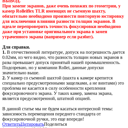
ВЫВОД.
При замене экранов, даже очень похожих по геометрии, у
камер Rolleiflex TLR имеющих не съемную шахту,
обязательно необходимо произвести повторную юстировку
для исключения влияния разности толщин экранов. В
идеале перепроверить точность фокусировки необходимо
даже при установке оригинального экрана в замен
утраченного экрана (например если разбит).
Для справки.
1.
В отечественной литературе, допуск на погрешность дается
0.02мм, из чего видно, что разность толщин новых экранов в
разы превышает допуск принятый нашей промышленность.
Подозреваю, но у компании Rollei, данные допуски
значительно выше.
2.
У камер со съемной шахтой (шахта к камере крепится
специально предусмотренными защелками, а не винтами) это
проблема не касается в силу особенности крепления
фокусировочного экрана. У таких камер, замена экрана,
является предусмотренной, штатной опцией.
В данной статье мы не будем касаться интересной темы:
зависимость перемещения переднего стандарта от
фокусировочной ручки, это еще впереди!
Ответить
Цитировать
Поделиться