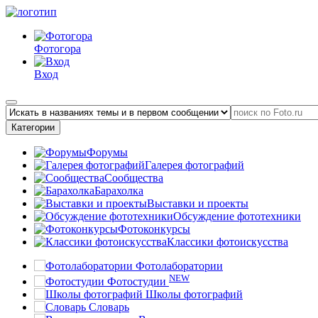
Фотогора
Вход
Категории
Форумы
Галерея фотографий
Сообщества
Барахолка
Выставки и проекты
Обсуждение фототехники
Фотоконкурсы
Классики фотоискусства
Фотолаборатории
NEW
Фотостудии
Школы фотографий
Словарь