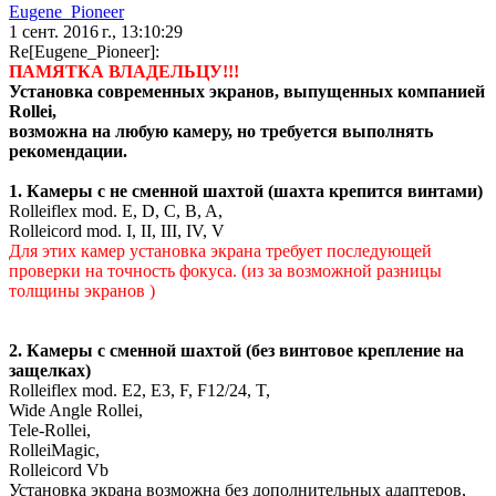
Eugene_Pioneer
1 сент. 2016 г., 13:10:29
Re[Eugene_Pioneer]:
ПАМЯТКА ВЛАДЕЛЬЦУ!!!
Установка современных экранов, выпущенных компанией
Rollei,
возможна на любую камеру, но требуется выполнять
рекомендации.
1. Камеры c не сменной шахтой (шахта крепится винтами)
Rolleiflex mod. E, D, C, B, A,
Rolleicord mod. I, II, III, IV, V
Для этих камер установка экрана требует последующей
проверки на точность фокуса. (из за возможной разницы
толщины экранов )
2. Камеры с сменной шахтой (без винтовое крепление на
защелках)
Rolleiflex mod. E2, E3, F, F12/24, T,
Wide Angle Rollei,
Tele-Rollei,
RolleiMagic,
Rolleicord Vb
Установка экрана возможна без дополнительных адаптеров,