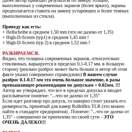
Далее автор приводит результаты по замеру толщин,
выполненных у современных экранов (более ярких), экраны
предполагается ставить на замену устаревших и более темных
(выполненных из стекла).
Приведу как есть:
+ Hellscheibe в среднем 1,50 mm (что не далеко от 1,35)
+ High-D-Screen (typ1) в среднем 1,45 mm !
+ High-D-Screen (typ 2) в среднем 1,52 mm !
РАЗБИРАЕМСЯ.
Видно, что толщина современных экранов, относительно
стеклянных, варьируется в пределах 0.1-0.17 мм. в большую
сторону (реально разброс может быть больше и автор об этом
факте указал совершенно справедливо)
В нашем случае
разброс 0.1-0.17 мм это очень большое значение, в разы
превышающее рекомендации по допускам = 0.02мм. !!!
Автор же утверждает, что все в пределах допуска и вводит
расплывчатое понятие: "...что не далеко от 1,35"
Если идет разговор про допуск, то наверно стоит указать его
размерность, принятый для камер Rolleiflex TLR (это можно
найти в стандарте предприятия) . Понятие: "...что не далеко от
1,35" - совершенно не приемлемо по своей сути -
ЭТО
ОЧЕНЬ ДАЛЕКО!!!