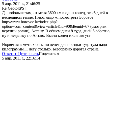
5 апр. 2011 г., 21:46:25
Re[GeologPS]:
Да побольше там, от меня 3600 км в один конец, это 6 дней в
неспешном темпе. Плюс надо ж посмотреть Боровое
http://www.borovoe.kz/index.php?
option=com_content&view=article&id=90&Itemid=67 (смотрим
верхний ролик), Астану. В общем дней 8 туда, дней 5 обратно,
ну и недельку по Алтаю. Выезд конец июля-август
Норвегия в мечтах есть, но денег для поездки туда туда надо
килограммы.... нету столько. Безобразно дорогая страна
Ответить
Цитировать
Поделиться
5 апр. 2011 г., 22:16:14