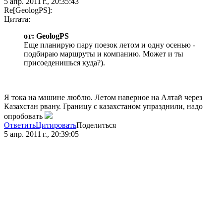
5 апр. 2011 г., 20:35:43
Re[GeologPS]:
Цитата:
от: GeologPS
Еще планирую пару поезок летом и одну осенью -
подбираю маршруты и компанию. Может и ты
присоеденишься куда?).
Я тока на машине люблю. Летом наверное на Алтай через
Казахстан рвану. Границу с казахстаном упразднили, надо
опробовать
Ответить
Цитировать
Поделиться
5 апр. 2011 г., 20:39:05