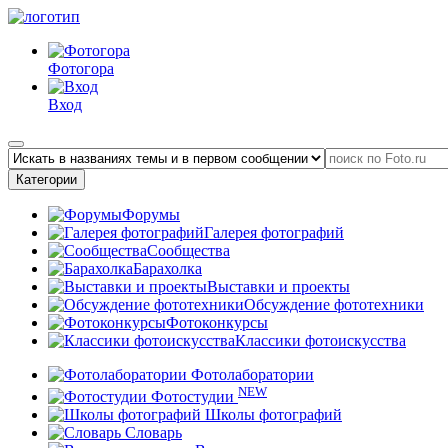
Фотогора
Вход
Категории
Форумы
Галерея фотографий
Сообщества
Барахолка
Выставки и проекты
Обсуждение фототехники
Фотоконкурсы
Классики фотоискусства
Фотолаборатории
NEW
Фотостудии
Школы фотографий
Словарь