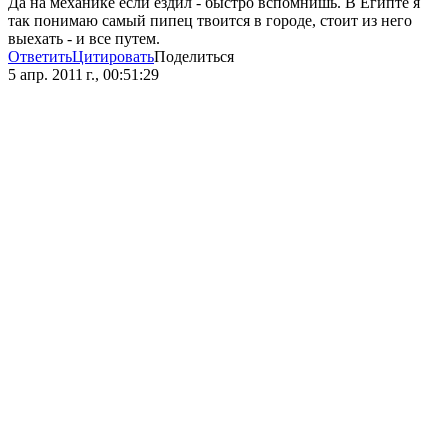
Да на механике если ездил - быстро вспомнишь. В Египте я
так понимаю самый пипец твоится в городе, стоит из него
выехать - и все путем.
Ответить
Цитировать
Поделиться
5 апр. 2011 г., 00:51:29