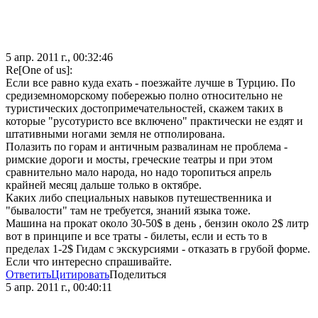
5 апр. 2011 г., 00:32:46
Re[One of us]:
Если все равно куда ехать - поезжайте лучше в Турцию. По
средиземноморскому побережью полно относительно не
туристических достопримечательностей, скажем таких в
которые "русотуристо все включено" практически не ездят и
штативными ногами земля не отполирована.
Полазить по горам и античным развалинам не проблема -
римские дороги и мосты, греческие театры и при этом
сравнительно мало народа, но надо торопиться апрель
крайней месяц дальше только в октябре.
Каких либо специальных навыков путешественника и
"бывалости" там не требуется, знаний языка тоже.
Машина на прокат около 30-50$ в день , бензин около 2$ литр
вот в принципе и все траты - билеты, если и есть то в
пределах 1-2$ Гидам с экскурсиями - отказать в грубой форме.
Если что интересно спрашивайте.
Ответить
Цитировать
Поделиться
5 апр. 2011 г., 00:40:11