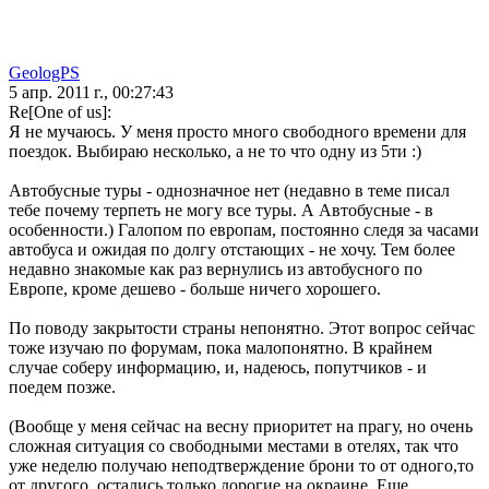
GeologPS
5 апр. 2011 г., 00:27:43
Re[One of us]:
Я не мучаюсь. У меня просто много свободного времени для
поездок. Выбираю несколько, а не то что одну из 5ти :)
Автобусные туры - однозначное нет (недавно в теме писал
тебе почему терпеть не могу все туры. А Автобусные - в
особенности.) Галопом по европам, постоянно следя за часами
автобуса и ожидая по долгу отстающих - не хочу. Тем более
недавно знакомые как раз вернулись из автобусного по
Европе, кроме дешево - больше ничего хорошего.
По поводу закрытости страны непонятно. Этот вопрос сейчас
тоже изучаю по форумам, пока малопонятно. В крайнем
случае соберу информацию, и, надеюсь, попутчиков - и
поедем позже.
(Вообще у меня сейчас на весну приоритет на прагу, но очень
сложная ситуация со свободными местами в отелях, так что
уже неделю получаю неподтверждение брони то от одного,то
от другого, остались только дорогие на окраине. Еще