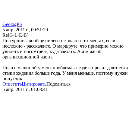
GeologPS
5 апр. 2011 г., 00:51:29
Re[G-L-E-B]:
По турции - вообще ничего не знаю о тех местах, если
несложно - расскажите. О маршруте, что примерно можно
увидеть и посомтреть, куда заехать. А атк же об
организационной части.
Пока с машиной у меня проблема - везде в прокат дают если
стаж вождения больше года. У меня меньше, поэтому нужен
попутчик.
Ответить
Цитировать
Поделиться
5 апр. 2011 г., 01:08:41