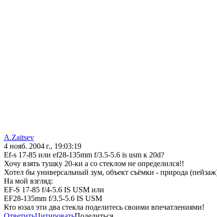
A.Zaitsev
4 нояб. 2004 г., 19:03:19
Ef-s 17-85 или ef28-135mm f/3.5-5.6 is usm к 20d?
Хочу взять тушку 20-ки а со стеклом не определился!!
Хотел бы универсальный зум, объект съёмки - природа (пейзаж
На мой взгляд:
EF-S 17-85 f/4-5.6 IS USM или
EF28-135mm f/3.5-5.6 IS USM
Кто юзал эти два стекла поделитесь своими впечатлениями!
Ответить
Цитировать
Поделиться