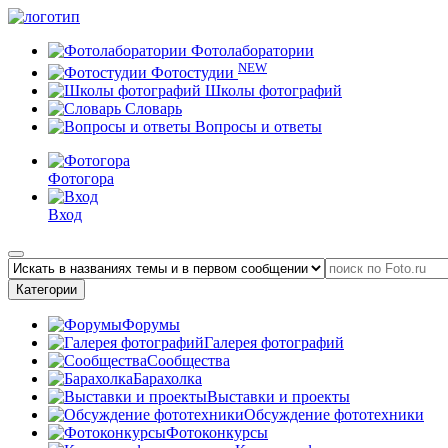
Фотолаборатории
NEW
Фотостудии
Школы фотографий
Словарь
Вопросы и ответы
Фотогора
Вход
Категории
Форумы
Галерея фотографий
Сообщества
Барахолка
Выставки и проекты
Обсуждение фототехники
Фотоконкурсы