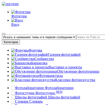
Фотогора
Вход
Категории
Форумы
Галерея фотографий
Сообщества
Барахолка
Выставки и проекты
Обсуждение фототехники
Фотоконкурсы
Классики фотоискусства
Фотолаборатории
NEW
Фотостудии
Школы фотографий
Словарь