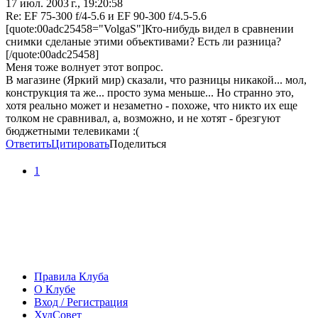
17 июл. 2003 г., 19:20:58
Re: EF 75-300 f/4-5.6 и EF 90-300 f/4.5-5.6
[quote:00adc25458="VolgaS"]Кто-нибудь видел в сравнении
снимки сделаные этими объективами? Есть ли разница?
[/quote:00adc25458]
Меня тоже волнует этот вопрос.
В магазине (Яркий мир) сказали, что разницы никакой... мол,
конструкция та же... просто зума меньше... Но странно это,
хотя реально может и незаметно - похоже, что никто их еще
толком не сравнивал, а, возможно, и не хотят - брезгуют
бюджетными телевиками :(
Ответить
Цитировать
Поделиться
1
Правила Клуба
О Клубе
Вход / Регистрация
ХудСовет