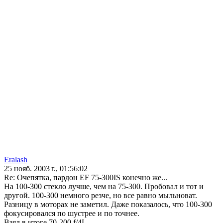
Eralash
25 нояб. 2003 г., 01:56:02
Re: Очепятка, пардон EF 75-300IS конечно же...
На 100-300 стекло лучше, чем на 75-300. Пробовал и тот и
другой. 100-300 немного резче, но все равно мыльноват.
Разницу в моторах не заметил. Даже показалось, что 100-300
фокусировался по шустрее и по точнее.
Взял в итоге 70-200 f/4L.