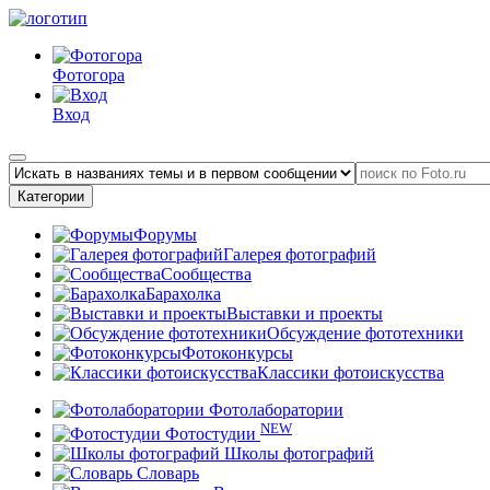
Фотогора
Вход
Категории
Форумы
Галерея фотографий
Сообщества
Барахолка
Выставки и проекты
Обсуждение фототехники
Фотоконкурсы
Классики фотоискусства
Фотолаборатории
NEW
Фотостудии
Школы фотографий
Словарь