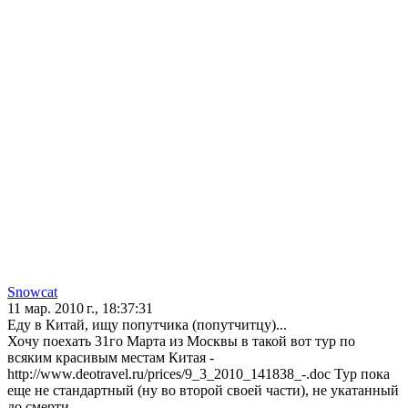
Snowcat
11 мар. 2010 г., 18:37:31
Еду в Китай, ищу попутчика (попутчитцу)...
Хочу поехать 31го Марта из Москвы в такой вот тур по
всяким красивым местам Китая -
http://www.deotravel.ru/prices/9_3_2010_141838_-.doc Тур пока
еще не стандартный (ну во второй своей части), не укатанный
до смерти...