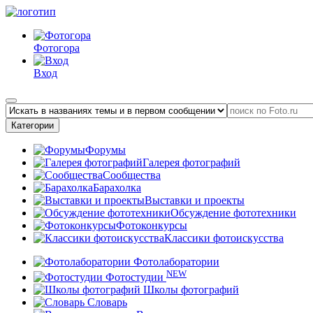
Фотогора
Вход
Категории
Форумы
Галерея фотографий
Сообщества
Барахолка
Выставки и проекты
Обсуждение фототехники
Фотоконкурсы
Классики фотоискусства
Фотолаборатории
NEW
Фотостудии
Школы фотографий
Словарь