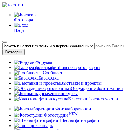
Фотогора
Вход
Категории
Форумы
Галерея фотографий
Сообщества
Барахолка
Выставки и проекты
Обсуждение фототехники
Фотоконкурсы
Классики фотоискусства
Фотолаборатории
NEW
Фотостудии
Школы фотографий
Словарь