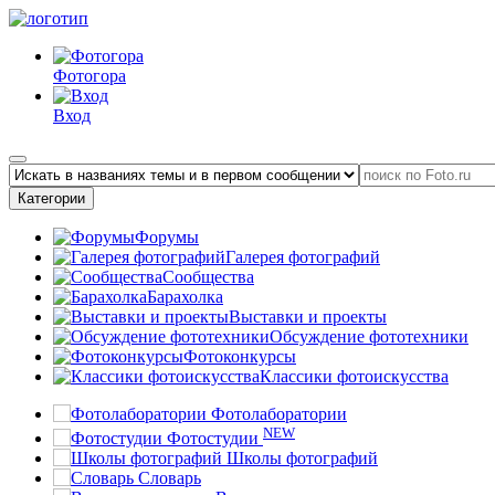
Фотогора
Вход
Категории
Форумы
Галерея фотографий
Сообщества
Барахолка
Выставки и проекты
Обсуждение фототехники
Фотоконкурсы
Классики фотоискусства
Фотолаборатории
NEW
Фотостудии
Школы фотографий
Словарь