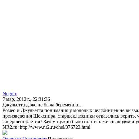
Negoro
7 мар. 2012 г., 22:31:36
Джульетта даже не была беременна…
Ромео и Джульетта понимания у молодых челябинцев не вызвал
произведения Шекспира, старшеклассники отказались верить, 
совершеннолетия? Зачем нужно было портить жизнь людям и ум
NR2.ru: http://www.nr2.ru/chel/376723.html
Ответить
Цитировать
Поделиться