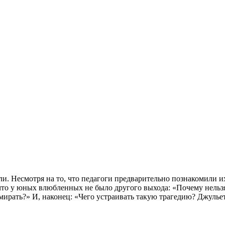
и. Несмотря на то, что педагоги предварительно познакомили и
что у юных влюбленных не было другого выхода: «Почему нельзя
ирать?» И, наконец: «Чего устраивать такую трагедию? Джулье