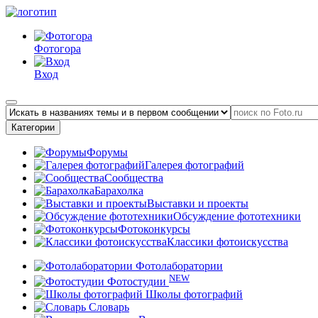
Фотогора
Вход
Категории
Форумы
Галерея фотографий
Сообщества
Барахолка
Выставки и проекты
Обсуждение фототехники
Фотоконкурсы
Классики фотоискусства
Фотолаборатории
NEW
Фотостудии
Школы фотографий
Словарь