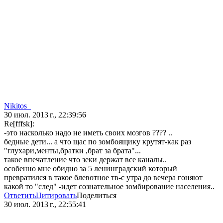
Nikitos_
30 июл. 2013 г., 22:39:56
Re[fffsk]:
-это насколько надо не иметь своих мозгов ???? ..
бедные дети... а что щас по зомбоящику крутят-как раз
"глухари,менты,братки ,брат за брата"...
такое впечатление что зеки держат все каналы..
особенно мне обидно за 5 ленинградский который
превратился в такое блевотное тв-с утра до вечера гоняют
какой то "след" -идет сознательное зомбирование населения..
Ответить
Цитировать
Поделиться
30 июл. 2013 г., 22:55:41