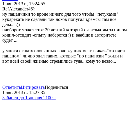
1 авг. 2013 г., 15:24:55
Re[Alexander46]:
ну пацанчики то вроде ничего для того чтобы "петухами"
кукарекать не сделали-так лохов попугали,рамсы там все
дела... :))
наоборот может этот 20 летний который с автоматам за пивом
ходил-отсидит -опыту наберется :) и ваабще в авторитете
будет ...
у многих таких оловянных голов-у них мечта такая-"отсидеть
пацаном" лично знал таких..которые "по пацански " жили и
вот всей своей жизнью стремились туда.. кому то везло...
Ответить
Цитировать
Поделиться
1 авг. 2013 г., 15:27:35
Забанен до 1 января 2100 г.