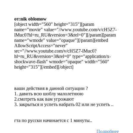
от:nik oblomow
[object width="560" height="315"][param
name="movie" value="//www.youtube.com/v/cH5Z7-
lMuc0?hl=ru_RU&version=3&rel=0"][/param][param
name="wmode" value="opaque"][/param][embed
AllowScriptAccess="never"
src="//www.youtube.com/v/cH5Z7-lMuc0?
hl=ru_RU&version=3&rel=0" type="application/x-
shockwave-flash" wmode="opaque" width="560"
height="315"][/embed][/object]
ваши действия в данной ситуации ?
1. давить всю шоблу малолетнюю
2.смотреть как вам угрожают
3. закрыться и успеть набрать 02 или не успеть ..
гта по русски начинается с 1 минуты..
Подробнее