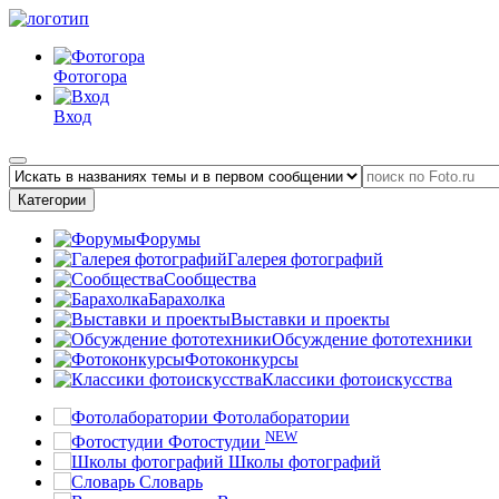
Фотогора
Вход
Категории
Форумы
Галерея фотографий
Сообщества
Барахолка
Выставки и проекты
Обсуждение фототехники
Фотоконкурсы
Классики фотоискусства
Фотолаборатории
NEW
Фотостудии
Школы фотографий
Словарь