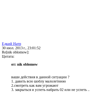
Едкий Натр
30 июл. 2013 г., 23:01:52
Re[nik oblomow]:
Цитата:
от: nik oblomow
ваши действия в данной ситуации ?
1. давить всю шоблу малолетнюю
2.смотреть как вам угрожают
3. закрыться и успеть набрать 02 или не успеть ..