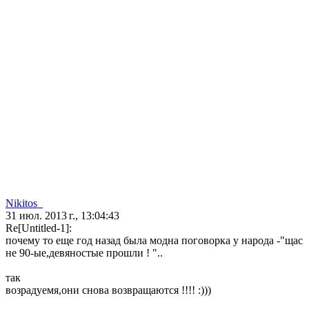
Nikitos_
31 июл. 2013 г., 13:04:43
Re[Untitled-1]:
почему то еще год назад была модна поговорка у народа -"щас
не 90-ые,девяностые прошли ! "..
так
возрадуемя,они снова возвращаются !!!! :)))