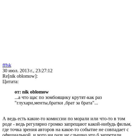
fffsk
30 июл. 2013 г., 23:27:12
Re[nik oblomow]:
Цитата:
от: nik oblomow
...а что щас по зомбоящику крутят-как раз
"глухари,менты,братки ,брат за брата"...
А ведь есть какие-то комиссии по морали или что-то в том
роде - ведь регулярно громко запрещают какой-нибудь фильм,
где точка зрения авторов на какое-то событие не совпадает с
официальной, и чото ни разу не слышно что б запретили