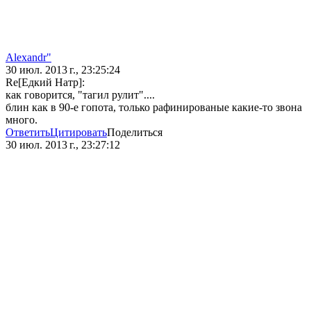
Alexandr"
30 июл. 2013 г., 23:25:24
Re[Едкий Натр]:
как говорится, "тагил рулит"....
блин как в 90-е гопота, только рафинированые какие-то звона
много.
Ответить
Цитировать
Поделиться
30 июл. 2013 г., 23:27:12