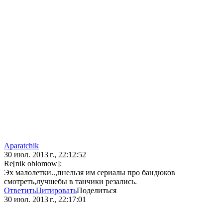
Aparatchik
30 июл. 2013 г., 22:12:52
Re[nik oblomow]:
Эх малолетки..,пнельзя им сериалы про бандюков
смотреть,лучшебы в танчики резались.
Ответить
Цитировать
Поделиться
30 июл. 2013 г., 22:17:01