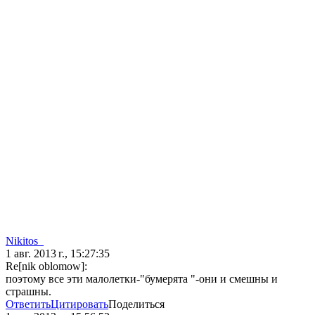
Nikitos_
1 авг. 2013 г., 15:27:35
Re[nik oblomow]:
поэтому все эти малолетки-"бумерята "-они и смешны и
страшны.
Ответить
Цитировать
Поделиться