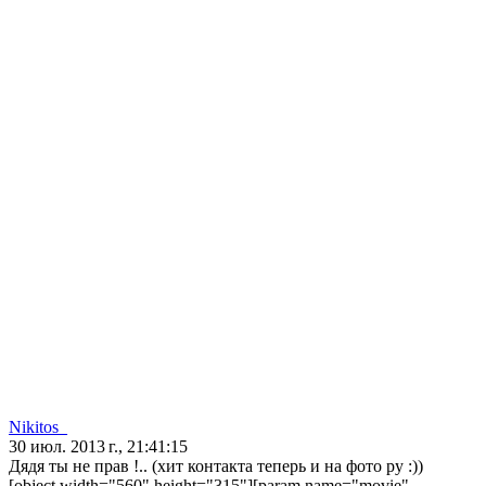
Nikitos_
30 июл. 2013 г., 21:41:15
Дядя ты не прав !.. (хит контакта теперь и на фото ру :))
[object width="560" height="315"][param name="movie"