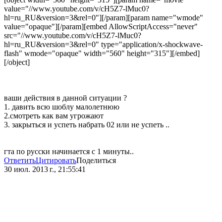
value="//www.youtube.com/v/cH5Z7-lMuc0?
hl=ru_RU&version=3&rel=0"][/param][param name="wmode"
value="opaque"][/param][embed AllowScriptAccess="never"
src="//www.youtube.com/v/cH5Z7-lMuc0?
hl=ru_RU&version=3&rel=0" type="application/x-shockwave-
flash" wmode="opaque" width="560" height="315"][/embed]
[/object]
ваши действия в данной ситуации ?
1. давить всю шоблу малолетнюю
2.смотреть как вам угрожают
3. закрыться и успеть набрать 02 или не успеть ..
гта по русски начинается с 1 минуты..
Ответить
Цитировать
Поделиться
30 июл. 2013 г., 21:55:41