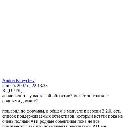
Andrei Kireychev
2 нояб. 2007 г., 22:13:38
Re[UPTK]:
аналогично... у вас какой объектив? может он только с
родными дружит?
пошарил по форумам, в общем в мануале к версии 3.2.0. есть
список поддерживаемых объективов, который кстати пока не
очень полный =) и родные объективы пока не все
понимаются. так что пока будем пользоваться PTLens