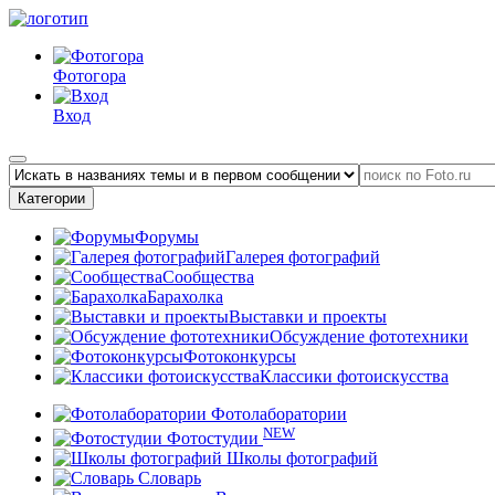
Фотогора
Вход
Категории
Форумы
Галерея фотографий
Сообщества
Барахолка
Выставки и проекты
Обсуждение фототехники
Фотоконкурсы
Классики фотоискусства
Фотолаборатории
NEW
Фотостудии
Школы фотографий
Словарь