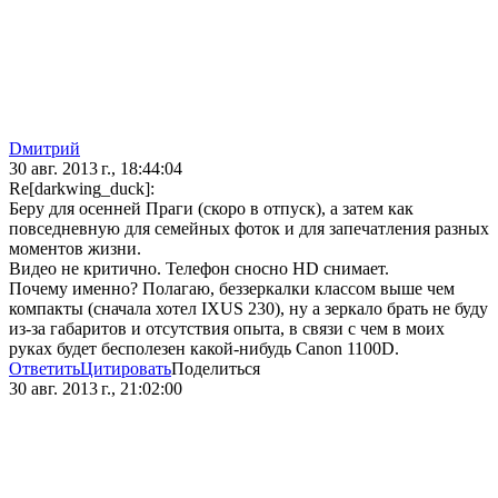
Dмитрий
30 авг. 2013 г., 18:44:04
Re[darkwing_duck]:
Беру для осенней Праги (скоро в отпуск), а затем как
повседневную для семейных фоток и для запечатления разных
моментов жизни.
Видео не критично. Телефон сносно HD снимает.
Почему именно? Полагаю, беззеркалки классом выше чем
компакты (сначала хотел IXUS 230), ну а зеркало брать не буду
из-за габаритов и отсутствия опыта, в связи с чем в моих
руках будет бесполезен какой-нибудь Canon 1100D.
Ответить
Цитировать
Поделиться
30 авг. 2013 г., 21:02:00