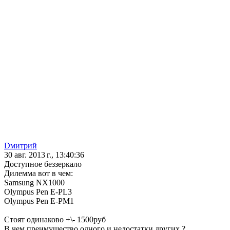
Dмитрий
30 авг. 2013 г., 13:40:36
Доступное беззеркало
Дилемма вот в чем:
Samsung NX1000
Olympus Pen E-PL3
Olympus Pen E-PM1
Стоят одинаково +\- 1500руб
В чем преимущество одного и недостатки других ?