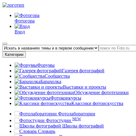
Фотогора
Вход
Категории
Форумы
Галерея фотографий
Сообщества
Барахолка
Выставки и проекты
Обсуждение фототехники
Фотоконкурсы
Классики фотоискусства
Фотолаборатории
NEW
Фотостудии
Школы фотографий
Словарь