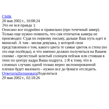
Chilik
28 мая 2002 г., 10:08:24
Это не вся правда :)
Описано все подробно и правильно (про точечный замер).
Только еще нужно помнить, что сам отпечаток камера не
производит. Судя по первому письму, дальше Ваш путь идет в
минилаб. А там - милая девушка, у которой свои
представления о том, какого цвета те самые цветок и стена (но
это еще полбеды), и что именно должно получиться на Вашем
снимке - прелестный залитый солнцем пейзаж или стояшая в
тени по центру кадра Ваша подруга. :) Я к тому, что в
сложных случаях одной только верно экспонированной
пленки будет маловато - нужно все до бумаги отследить.
Ответить
Цитировать
Поделиться
29 мая 2002 г., 02:18:26