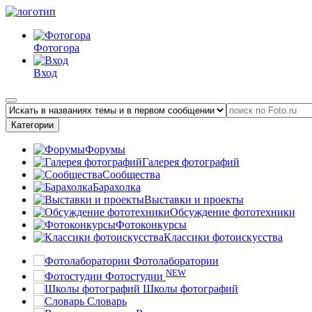
Фотогора
Вход
Категории
Форумы
Галерея фотографий
Сообщества
Барахолка
Выставки и проекты
Обсуждение фототехники
Фотоконкурсы
Классики фотоискусства
Фотолаборатории
NEW
Фотостудии
Школы фотографий
Словарь