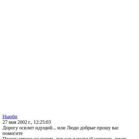
Ньюби
27 мая 2002 г., 12:25:03
Дорогу осилит идущий... или Люди добрые прошу вас
помогите
Прошу строго не судить, так как я полный новичек, денег