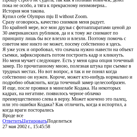
пока не особо, а тяга к прекрасному неимоверна..
История моя такова.
Купил себе Olympus mju II without Zoom.
Сразу оговорюсь, качество снимков меня радует.
По крайней мере, все мои друзья с фотоаппаратами ценой до
30 американских рубликов, да и к тому же снимают по
принципу лишь бы все влезло и влезли. Поэтому помочь с
советом мне никто не может, посему собственно я здесь.
Я уже усек и опробовал, что сначала нужно навести на объект
съемки, зафиксировать потом построить кадр и кликнуть.
Но меня мучает следующее. Есть у меня одна опция точечный
замер. По прочитанному мною, полезная штука при съемке в
трудных местах. Но вот вопрос, я так и не понял когда
собственно он нужен. Короче, может кто-нибудь нормально и
подробно объяснить, когда точечный замер целесообразен.
И еще, после проявки в минелабе Кодака. На некоторых
кадрах, на негативе. появилось черное облачко
преимущественно слева в верху. Может кончено это палец,
или это ошибки Кодака? Как отличить, когда я испортил, а
когда враги посторались
Вроде все
Ответить
Цитировать
Поделиться
27 мая 2002 г., 15:45:58