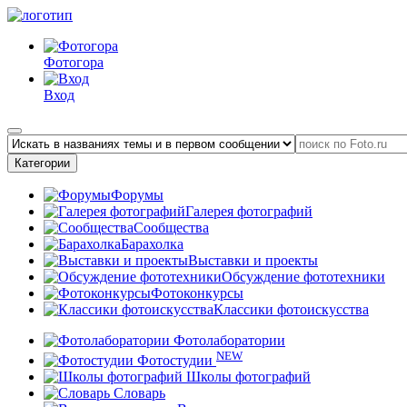
Фотогора
Вход
Категории
Форумы
Галерея фотографий
Сообщества
Барахолка
Выставки и проекты
Обсуждение фототехники
Фотоконкурсы
Классики фотоискусства
Фотолаборатории
NEW
Фотостудии
Школы фотографий
Словарь