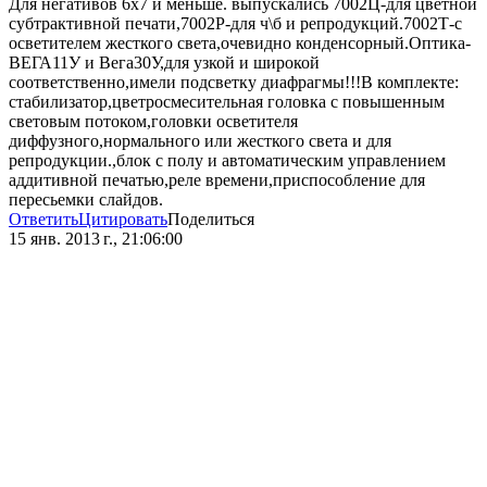
Для негативов 6х7 и меньше. выпускались 7002Ц-для цветной
субтрактивной печати,7002Р-для ч\б и репродукций.7002Т-с
осветителем жесткого света,очевидно конденсорный.Оптика-
ВЕГА11У и Вега30У,для узкой и широкой
соответственно,имели подсветку диафрагмы!!!В комплекте:
стабилизатор,цветросмесительная головка с повышенным
световым потоком,головки осветителя
диффузного,нормального или жесткого света и для
репродукции.,блок с полу и автоматическим управлением
аддитивной печатью,реле времени,приспособление для
пересьемки слайдов.
Ответить
Цитировать
Поделиться
15 янв. 2013 г., 21:06:00