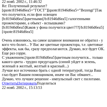
22 нояб. 2002 г., 11:46:32
Re: Полученный результат?
[quote:81946d6ea5="ГОСТ"][quote:81946d6ea5="Bezengi"]Так
что получится, если фон освещен
[b:81946d6ea5]цветными[/b:81946d6ea5] галогенными
прожекторами, а обьект - вспышками?
[b:81946d6ea5]Каков у фона получится цвет???[/b:81946d6ea5]
[/quote:81946d6ea5]
Очень извиняюсь, на самое шлавное внимания не обратил - у
кого что болит... У Вас же цветные прожектора, т.е. цветовые
эффекты, как бы, сразу предполагаются. Думаю, все будет ОК.
Еще раз сорри.
С уважением.[/quote:81946d6ea5]цветным получится... только
какого цвета - трудно предугадать (синий уйдет в зелень,
зеленый в желтый, желтый в красный...)
Лучше все источники брать с одной тепературой, тогда Ваш
глаз будет Вашим помощником, иначе он Вас обманет...
Думаю, что лучшее решение - импульсный свет с пилотами.
Ответить
Цитировать
Поделиться
22 нояб. 2002 г., 15:13:53