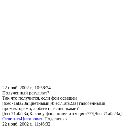
22 нояб. 2002 г., 10:58:24
Полученный результат?
Так что получится, если фон освещен
[b:ec71afa23a]цветными[/b:ec71afa23a] галогенными
прожекторами, а обьект - вспышками?
[b:ec71afa23a]Каков у фона получится цвет???[/b:ec71afa23a]
Ответить
Цитировать
Поделиться
22 нояб. 2002 г., 11:46:32