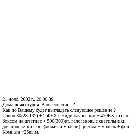
21 нояб. 2002 г., 20:00:39
Домашняя студия. Ваше мнение...?
Как по Вашему будет выглядеть следующее решение:?
Canon 30(28-135) + 550EX с миди баунсером + 450EX с софт
боксом на штативе + 500(300)вт. галогеновые светильники
для подсветки фона(может и модели) цветом + модель + фон.
Комната ~25кв.м.