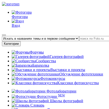
Фотогора
Вход
Категории
Форумы
Галерея фотографий
Сообщества
Барахолка
Выставки и проекты
Обсуждение фототехники
Фотоконкурсы
Классики фотоискусства
Фотолаборатории
NEW
Фотостудии
Школы фотографий
Словарь