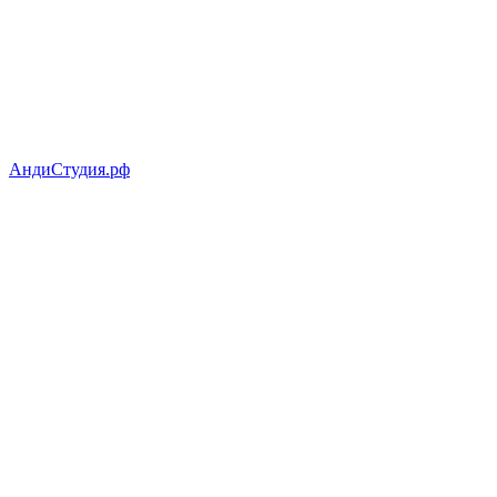
АндиСтудия.рф