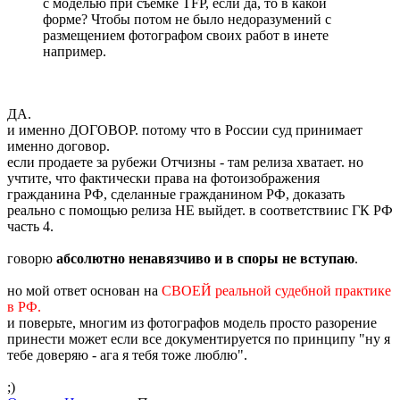
с моделью при съёмке TFP, если да, то в какой
форме? Чтобы потом не было недоразумений с
размещением фотографом своих работ в инете
например.
ДА.
и именно ДОГОВОР. потому что в России суд принимает
именно договор.
если продаете за рубежи Отчизны - там релиза хватает. но
учтите, что фактически права на фотоизображения
гражданина РФ, сделанные гражданином РФ, доказать
реально с помощью релиза НЕ выйдет. в соответствиис ГК РФ
часть 4.
говорю
абсолютно ненавязчиво и в споры не вступаю
.
но мой ответ основан на
СВОЕЙ реальной судебной практике
в РФ.
и поверьте, многим из фотографов модель просто разорение
принести может если все документируется по принципу "ну я
тебе доверяю - ага я тебя тоже люблю".
;)