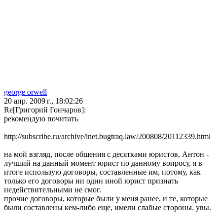
george orwell
20 апр. 2009 г., 18:02:26
Re[Григорий Гончаров]:
рекомендую почитать
http://subscribe.ru/archive/inet.bugtraq.law/200808/20112339.html
на мой взгляд, после общения с десятками юристов, Антон -
лучший на данный момент юрист по данному вопросу, я в
итоге использую договоры, составленные им, потому, как
только его договоры ни один иной юрист признать
недействительными не смог.
прочие договоры, которые были у меня ранее, и те, которые
были составлены кем-либо еще, имели слабые стороны. увы.