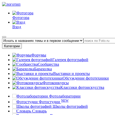
Фотогора
Вход
Категории
Форумы
Галерея фотографий
Сообщества
Барахолка
Выставки и проекты
Обсуждение фототехники
Фотоконкурсы
Классики фотоискусства
Фотолаборатории
NEW
Фотостудии
Школы фотографий
Словарь