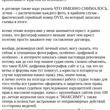
в договоре также надо указать ЧТО ИМЕННО СНИМАЛОСЬ,
лучше - с распечатками каждого фото, в крайнем случае -
фактический серийный номер DVD, на который записана
съемка в итоге.
всеми этими вопросами у меня занимается юрист. я давно
понял, что фотограф намного меньше знает чем юрист.
поэтому просто закажите ему составление договора.
вообще, резюмируя свой личный опыт, могу сказать, что
сейчас в отношении фотографии, особенно -цифровой и
особенно - в интернете началась самая настоящая революция.
потому, как до сих пор нашим судам очень сложно объяснять,
что такое RAW, цифровая фотография, сайт и т.д. так что не
ветки и форумы нам тут помогут, а юристы и нотариусы (в
случае нарушения наших прав). увы, иначе никак.
я лично почти на полгода остановил работу студии только для
того чтобы все грамотно оформлять и защитить свои права.
теперь я начал судебное преследование нарушителей своих
прав в массовом порядке. начал с крупнейших сайтов (топ 100
ру-.нета)и журналов (иск подан к "МАКСИМУ"). также
теперь я полностью застрахован от неправомерных действий
со стороны моделей.