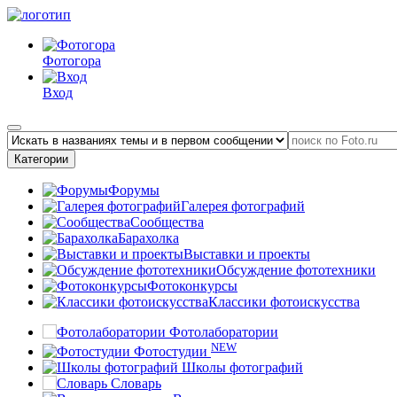
Фотогора
Вход
Категории
Форумы
Галерея фотографий
Сообщества
Барахолка
Выставки и проекты
Обсуждение фототехники
Фотоконкурсы
Классики фотоискусства
Фотолаборатории
NEW
Фотостудии
Школы фотографий
Словарь