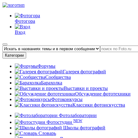
Фотогора
Вход
Категории
Форумы
Галерея фотографий
Сообщества
Барахолка
Выставки и проекты
Обсуждение фототехники
Фотоконкурсы
Классики фотоискусства
Фотолаборатории
NEW
Фотостудии
Школы фотографий
Словарь