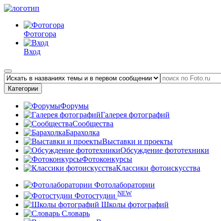
Фотогора
Вход
Категории
Форумы
Галерея фотографий
Сообщества
Барахолка
Выставки и проекты
Обсуждение фототехники
Фотоконкурсы
Классики фотоискусства
Фотолаборатории
NEW
Фотостудии
Школы фотографий
Словарь