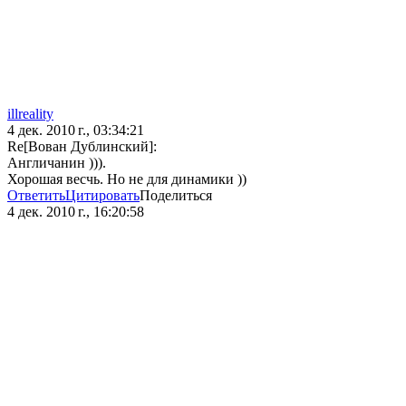
illreality
4 дек. 2010 г., 03:34:21
Re[Вован Дублинский]:
Англичанин ))).
Хорошая весчь. Но не для динамики ))
Ответить
Цитировать
Поделиться
4 дек. 2010 г., 16:20:58