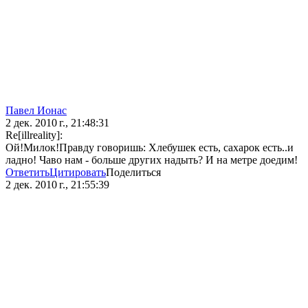
Павел Ионас
2 дек. 2010 г., 21:48:31
Re[illreality]:
Ой!Милок!Правду говоришь: Хлебушек есть, сахарок есть..и
ладно! Чаво нам - больше других надыть? И на метре доедим!
Ответить
Цитировать
Поделиться
2 дек. 2010 г., 21:55:39