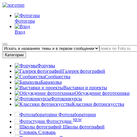
Фотогора
Вход
Категории
Форумы
Галерея фотографий
Сообщества
Барахолка
Выставки и проекты
Обсуждение фототехники
Фотоконкурсы
Классики фотоискусства
Фотолаборатории
NEW
Фотостудии
Школы фотографий
Словарь