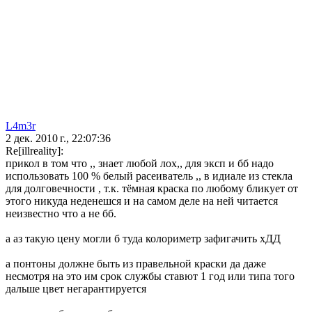
L4m3r
2 дек. 2010 г., 22:07:36
Re[illreality]:
прикол в том что ,, знает любой лох,, для эксп и бб надо
использовать 100 % белый расеиватель ,, в идиале из стекла
для долговечности , т.к. тёмная краска по любому бликует от
этого никуда неденешся и на самом деле на ней читается
неизвестно что а не бб.
а аз такую цену могли б туда колориметр зафигачить хДД
а понтоны должне быть из правельной краски да даже
несмотря на это им срок службы ставют 1 год или типа того
дальше цвет негарантируется