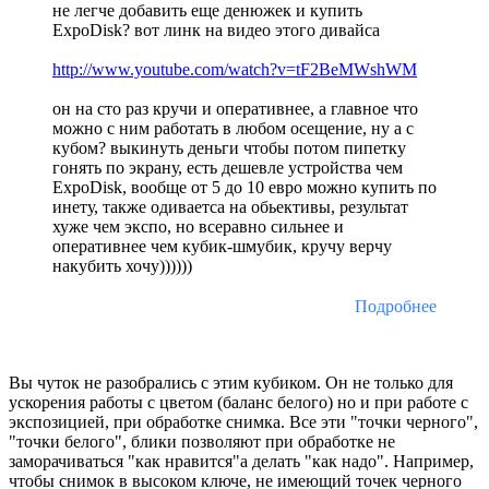
не легче добавить еще денюжек и купить
ExpoDisk? вот линк на видео этого дивайса
http://www.youtube.com/watch?v=tF2BeMWshWM
он на сто раз кручи и оперативнее, а главное что
можно с ним работать в любом осещение, ну а с
кубом? выкинуть деньги чтобы потом пипетку
гонять по экрану, есть дешевле устройства чем
ExpoDisk, вообще от 5 до 10 евро можно купить по
инету, также одиваетса на обьективы, результат
хуже чем экспо, но всеравно сильнее и
оперативнее чем кубик-шмубик, кручу верчу
накубить хочу))))))
Подробнее
Вы чуток не разобрались с этим кубиком. Он не только для
ускорения работы с цветом (баланс белого) но и при работе с
экспозицией, при обработке снимка. Все эти "точки черного",
"точки белого", блики позволяют при обработке не
заморачиваться "как нравится"а делать "как надо". Например,
чтобы снимок в высоком ключе, не имеющий точек черного