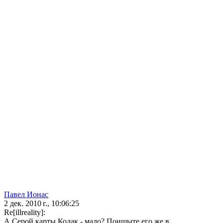
Павел Ионас
2 дек. 2010 г., 10:06:25
Re[illreality]:
А Серой карты Кодак - мало? Поищыте его же в