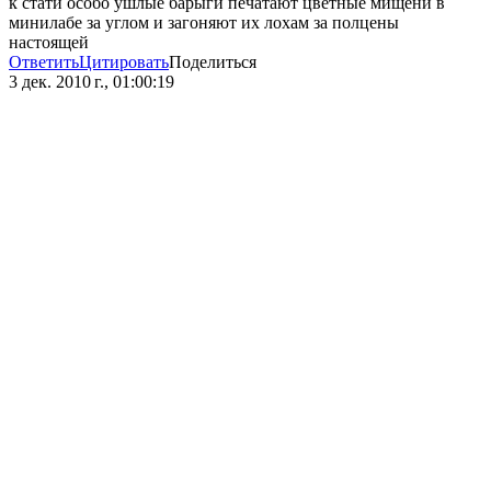
к стати особо ушлые барыги печатают цветные мищени в
минилабе за углом и загоняют их лохам за полцены
настоящей
Ответить
Цитировать
Поделиться
3 дек. 2010 г., 01:00:19