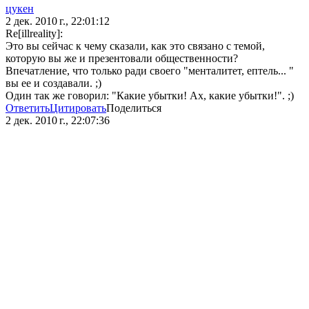
цукен
2 дек. 2010 г., 22:01:12
Re[illreality]:
Это вы сейчас к чему сказали, как это связано с темой,
которую вы же и презентовали общественности?
Впечатление, что только ради своего "менталитет, ептель... "
вы ее и создавали. ;)
Один так же говорил: "Какие убытки! Ах, какие убытки!". ;)
Ответить
Цитировать
Поделиться
2 дек. 2010 г., 22:07:36