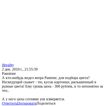
illreality
2 дек. 2010 г., 21:55:39
Panotone
А кто-нибудь видел веера Pantone, для подбора цвета?
Несведущий скажет - тю, кусок картонки, раскашенный в
разные цвета! Ему грошь цена - 300 рублев, и то непонятно за
что..
А у него цена сотнями уев измеряется.
Ответить
Цитировать
Поделиться