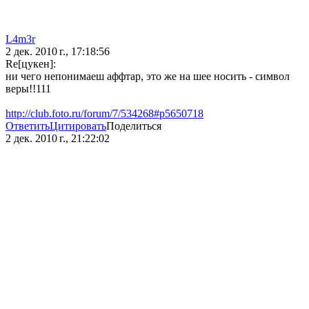
L4m3r
2 дек. 2010 г., 17:18:56
Re[цукен]:
ни чего непонимаеш аффтар, это же на шее носить - символ
веры!!111
http://club.foto.ru/forum/7/534268#p5650718
Ответить
Цитировать
Поделиться
2 дек. 2010 г., 21:22:02