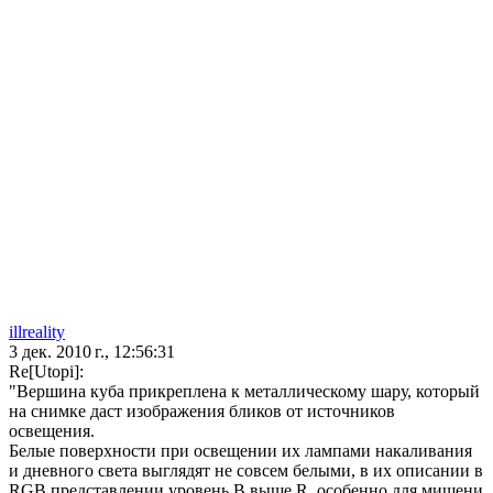
illreality
3 дек. 2010 г., 12:56:31
Re[Utopi]:
"Вершина куба прикреплена к металлическому шару, который
на снимке даст изображения бликов от источников
освещения.
Белые поверхности при освещении их лампами накаливания
и дневного света выглядят не совсем белыми, в их описании в
RGB представлении уровень B выше R, особенно для мишени