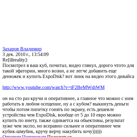
Захаров Владимир
3 дек. 2010 г., 13:54:09
Re[illreality]:
Посмотрел я ваш куб, почитал, видео глянул, дорого чтото для
такой эфатории, много возни, а не легче добавить еще
денюжек и купить ExpoDisk? вот линк на видео этого дивайса
http://www.youtube.com/watch?v=tF2BeMWshWM
он на сто раз кручи и оперативнее, а главное что можно с ним
работать в любом осещение, ну а с кубом? выкинуть деньги
чтобы потом пипетку гонять по экрану, есть дешевле
устройства чем ExpoDisk, вообще от 5 до 10 евро можно
купить по инету, также одиваетса на обьективы, результат
хуже чем экспо, но всеравно сильнее и оперативнее чем
кубик-шмубик, кручу верчу накубить хочу))))))
Ответить
Цитировать
Поделиться