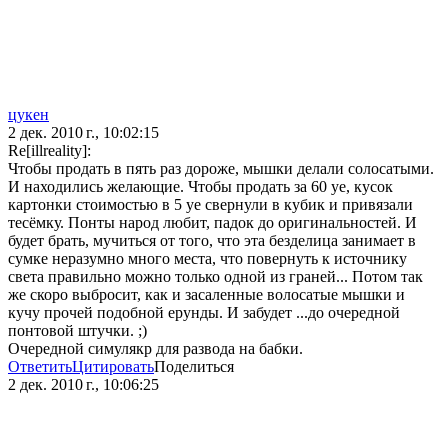
цукен
2 дек. 2010 г., 10:02:15
Re[illreality]:
Чтобы продать в пять раз дороже, мышки делали солосатыми.
И находились желающие. Чтобы продать за 60 уе, кусок
картонки стоимостью в 5 уе свернули в кубик и привязали
тесёмку. Понты народ любит, падок до оригинальностей. И
будет брать, мучиться от того, что эта безделица занимает в
сумке неразумно много места, что повернуть к источнику
света правильно можно только одной из граней... Потом так
же скоро выбросит, как и засаленные волосатые мышки и
кучу прочей подобной ерунды. И забудет ...до очередной
понтовой штучки. ;)
Очередной симулякр для развода на бабки.
Ответить
Цитировать
Поделиться
2 дек. 2010 г., 10:06:25