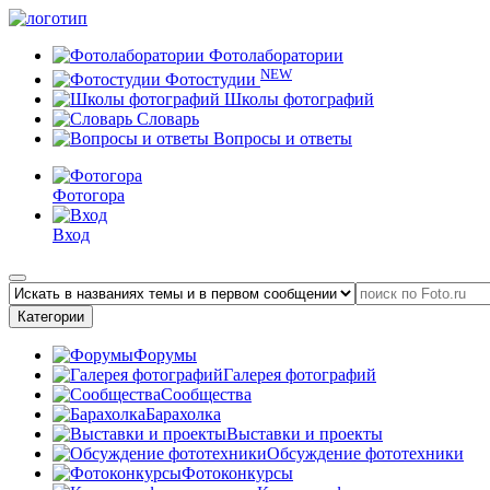
Фотолаборатории
NEW
Фотостудии
Школы фотографий
Словарь
Вопросы и ответы
Фотогора
Вход
Категории
Форумы
Галерея фотографий
Сообщества
Барахолка
Выставки и проекты
Обсуждение фототехники
Фотоконкурсы