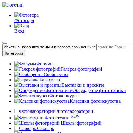
Фотогора
Вход
Категории
Форумы
Галерея фотографий
Сообщества
Барахолка
Выставки и проекты
Обсуждение фототехники
Фотоконкурсы
Классики фотоискусства
Фотолаборатории
NEW
Фотостудии
Школы фотографий
Словарь