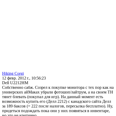
Hiking Corgi
12 февр. 2012 г., 10:56:23
Dell U2212HM
Собственно сабж. Созрел к покупке монитора с тех пор как на
универских айМаках убрали фотошоп/лайтрум, а на своем ТН
тянет блевать (покупал для игр). На данный момент есть
возможность купить его (Делл 2212) с канадского сайта Делл
за 189 баксов (= 222 после налогов, пересылка бесплатно). Ну,
придеться подождать пока они у них появяться в инвентаре,
но это не критично.