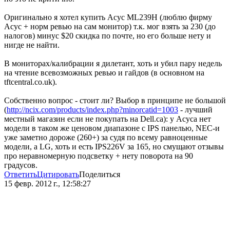
Оригинально я хотел купить Асус ML239H (люблю фирму
Асус + норм ревью на сам монитор) т.к. мог взять за 230 (до
налогов) минус $20 скидка по почте, но его больше нету и
нигде не найти.
В мониторах/калибрации я дилетант, хоть и убил пару недель
на чтение всевозможных ревью и гайдов (в основном на
tftcentral.co.uk).
Собственно вопрос - стоит ли? Выбор в принципе не большой
(
http://ncix.com/products/index.php?minorcatid=1003
- лучший
местный магазин если не покупать на Dell.ca): у Асуса нет
модели в таком же ценовом диапазоне с IPS панелью, NEC-и
уже заметно дороже (260+) за судя по всему равноценные
модели, а LG, хоть и есть IPS226V за 165, но смущают отзывы
про неравномерную подсветку + нету поворота на 90
градусов.
Ответить
Цитировать
Поделиться
15 февр. 2012 г., 12:58:27