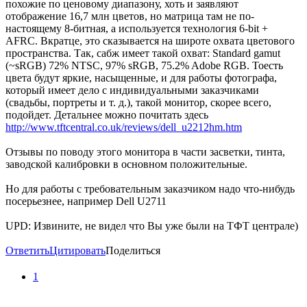
похожие по ценовому диапазону, хоть и заявляют
отображение 16,7 млн цветов, но матрица там не по-
настоящему 8-битная, а используется технология 6-bit +
AFRC. Вкратце, это сказывается на широте охвата цветового
пространства. Так, сабж имеет такой охват: Standard gamut
(~sRGB) 72% NTSC, 97% sRGB, 75.2% Adobe RGB. Тоесть
цвета будут яркие, насыщенные, и для работы фотографа,
который имеет дело с индивидуальными заказчиками
(свадьбы, портреты и т. д.), такой монитор, скорее всего,
подойдет. Детальнее можно почитать здесь
http://www.tftcentral.co.uk/reviews/dell_u2212hm.htm
Отзывы по поводу этого монитора в части засветки, тинта,
заводской калибровки в основном положительные.
Но для работы с требовательным заказчиком надо что-нибудь
посерьезнее, например Dell U2711
UPD: Извините, не видел что Вы уже были на ТФТ централе)
Ответить
Цитировать
Поделиться
1