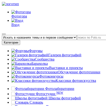
Фотогора
Вход
Категории
Форумы
Галерея фотографий
Сообщества
Барахолка
Выставки и проекты
Обсуждение фототехники
Фотоконкурсы
Классики фотоискусства
Фотолаборатории
NEW
Фотостудии
Школы фотографий
Словарь