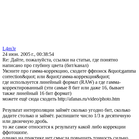
L4m3r
24 июн. 2005 г., 00:38:54
Re: Дайте, пожалуйста, ссылки на статьи, где понятно
написано про глубину цвета (бит/канал)
Уясните про гамма-коррекцию, сходите ффпоиск &quot;gamma
correction&quot; или &quot;гамма-коррекция&quot;
где используется линейный формат (RAW) а где гамма-
корректированный (эти самые 8 бит или даже 16, бывает
также линейный 16 бит формат)
можете ещё сюда сходить http://afanas.ru/video/photo.htm
Результат интерполяции займёт сколько угодно бит, сколько
дадите столько и займёт. распишите число 1/3 в десятичную
или двоичную дробь.
то же самое относится к результату какой либо коррекции
ффотошопе.
однако на практике нет смысла повышать точность сильно