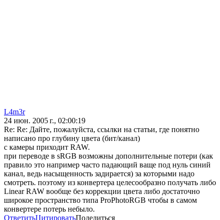
L4m3r
24 июн. 2005 г., 02:00:19
Re: Re: Дайте, пожалуйста, ссылки на статьи, где понятно
написано про глубину цвета (бит/канал)
с камеры приходит RAW.
при переводе в sRGB возможны дополнительные потери (как
правило это например часто падающий ваще под нуль синий
канал, ведь насыщенность задирается) за которыми надо
смотреть. поэтому из конвертера целесообразно получать либо
Linear RAW вообще без коррекции цвета либо достаточно
широкое пространство типа ProPhotoRGB чтобы в самом
конвертере потерь небыло.
Ответить
Цитировать
Поделиться