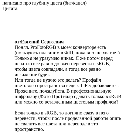
написано про глубину цвета (бит/канал)
Цитата:
от:Евгений Сергеевич
Понял. ProFotoRGB в моем конверторе есть
(пользуюсь плагином в ФШ, пока вполне хватает).
Только я не уразумею никак. Я же потом перед
печатью все равно должен перевести в sRGB,
чтобы цвета совпадали, а тогда все равно
искажение будет.
Или тогда не нужно это делать? Профайл
цветового пространства ведь к TIF-у добавляется.
Проясните, пожалуйста. В профессиональную
цифролабу (Фото Про) надо сдавать только в sRGB
или можно со вставленным цветовым профилем?
Если только в sRGB, то логично сразу в него
перевести, чтобы после проделанной работы опять
не свалить все цвета при переводе в это
пространство.