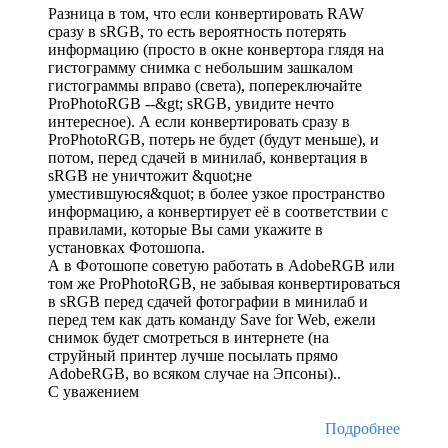
Разница в том, что если конвертировать RAW
сразу в sRGB, то есть вероятность потерять
информацию (просто в окне конвертора глядя на
гистограмму снимка с небольшим зашкалом
гистограммы вправо (света), попереключайте
ProPhotoRGB --&gt; sRGB, увидите нечто
интересное). А если конвертировать сразу в
ProPhotoRGB, потерь не будет (будут меньше), и
потом, перед сдачей в минилаб, конвертация в
sRGB не уничтожит &quot;не
уместившуюся&quot; в более узкое пространство
информацию, а конвертирует её в соответствии с
правилами, которые Вы сами укажите в
установках Фотошопа.
А в Фотошопе советую работать в AdobeRGB или
том же ProPhotoRGB, не забывая конвертироваться
в sRGB перед сдачей фотографии в минилаб и
перед тем как дать команду Save for Web, ежели
снимок будет смотреться в интернете (на
струйный принтер лучше посылать прямо
AdobeRGB, во всяком случае на Эпсоны)..
С уважением
Подробнее