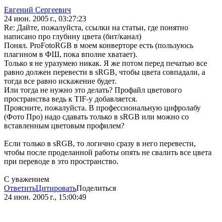
Евгений Сергеевич
24 июн. 2005 г., 03:27:23
Re: Дайте, пожалуйста, ссылки на статьи, где понятно
написано про глубину цвета (бит/канал)
Понял. ProFotoRGB в моем конверторе есть (пользуюсь
плагином в ФШ, пока вполне хватает).
Только я не уразумею никак. Я же потом перед печатью все
равно должен перевести в sRGB, чтобы цвета совпадали, а
тогда все равно искажение будет.
Или тогда не нужно это делать? Профайл цветового
пространства ведь к TIF-у добавляется.
Проясните, пожалуйста. В профессиональную цифролабу
(Фото Про) надо сдавать только в sRGB или можно со
вставленным цветовым профилем?
Если только в sRGB, то логично сразу в него перевести,
чтобы после проделанной работы опять не свалить все цвета
при переводе в это пространство.
С уважением
Ответить
Цитировать
Поделиться
24 июн. 2005 г., 15:00:49