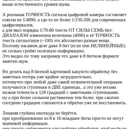
выше естественного уровня шума.
А реальная ТОЧНОСТЬ сигнала цыфровой камеры составляет
совсем не 1/4096, а где-то не более 1/150-200 для современных
цыфрозеркалок.
а для мыл порядка 1/70-80 тоесть ОТ СИЛЫ СЕМЬ бит.
ДИАПАЗОН изменения величины (4096) и её ТОЧНОСТЬ
тоесть сигнал/шум (~100) это абсолютно разные вещи.
Поэтому насамом деле даже 8 бит (если они НЕЛИНЕЙНЫЕ)
не сильно гробят полезную информацию.
Это видно по тому например что даже в 8 битном формате
заметен шум.
Но делать над 8 битной картинкой какуюто обработку без
заметных потерь уже крайне затруднительно.
потомучто при любой даже самой незначительной операции
получаются ступеньки в ДВЕ единицы.. а это уже весьма
низкая точность в 128 градаций с заметными ступеньками.
ну а при более сильном растяжении тем более. при сжатии
соседнии градации слипаются и обратно уже не восстановить.
Лишняя глубина ниоткуда не берётся.
при преобразовании из 8 в 16 младшие биты просто не несут
значимой информации.
они просто добавляются для удобства обработки, чтоб не было