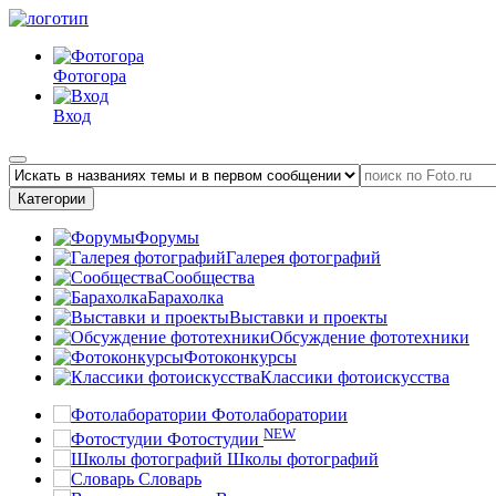
Фотогора
Вход
Категории
Форумы
Галерея фотографий
Сообщества
Барахолка
Выставки и проекты
Обсуждение фототехники
Фотоконкурсы
Классики фотоискусства
Фотолаборатории
NEW
Фотостудии
Школы фотографий
Словарь