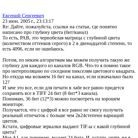
Евгений Сергеевич
23 июн. 2005 г., 23:13:17
Re: Дайте, пожалуйста, ссылки на статьи, где понятно
написано про глубину цвета (бит/канал)
То есть, РАВ, это чернобелая матрица с глубиной цвета
(количеством оттенков серого) в 2 в двенадцатой степени, то
есть 4096, если не ошибаюсь.
Потом, по неким алгоритмам мы можем получить такую же
глубину для каждого из каналов RGB. Что-то я помню такое
про интерполяцию по соседним пикселям цветового квадрата.
Но откуда мы возьмем 16 бит на канал, если изначально было
12?
И заче это все, если для печати в лабе все равно придется
сохранять все в TIFF 24 бит (8 бит*3 канала).
Понимаю, 36 бит (12*3) можно посмотреть на хорошем
мониторе.
Получается, что с цифрой я все равно не смогу получить
реальный отпечаток с больше чем 2в24степени вариаций
цветов.
Кстати, цифровые зеркалки выдают TIF-ы с какой глубиной
цвета?
Моя A1, как понимаю, выдает 24 бита. И, кстати, опять же в