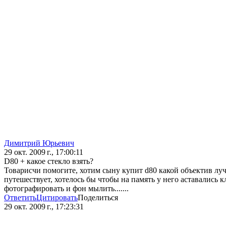
Димитрий Юрьевич
29 окт. 2009 г., 17:00:11
D80 + какое стекло взять?
Товарисчи помогите, хотим сыну купит d80 какой объектив луч
путешествует, хотелось бы чтобы на память у него аставались 
фотографировать и фон мылить.......
Ответить
Цитировать
Поделиться
29 окт. 2009 г., 17:23:31