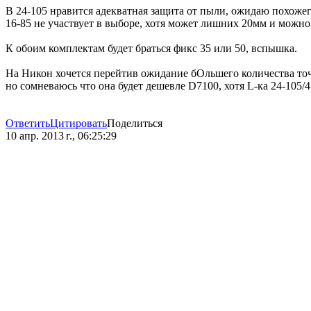
В 24-105 нравится адекватная защита от пыли, ожидаю похожего
16-85 не участвует в выборе, хотя может лишних 20мм и можн
К обоим комплектам будет браться фикс 35 или 50, вспышка.
На Никон хочется перейтив ожидание бОльшего количества точ
но сомневаюсь что она будет дешевле D7100, хотя L-ка 24-105/4
Ответить
Цитировать
Поделиться
10 апр. 2013 г., 06:25:29