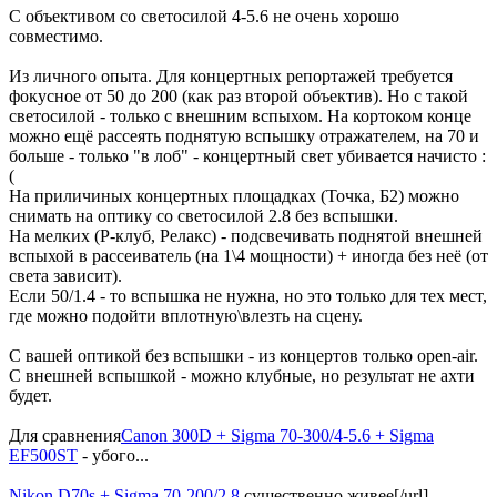
С объективом со светосилой 4-5.6 не очень хорошо
совместимо.
Из личного опыта. Для концертных репортажей требуется
фокусное от 50 до 200 (как раз второй объектив). Но с такой
светосилой - только с внешним вспыхом. На кортоком конце
можно ещё рассеять поднятую вспышку отражателем, на 70 и
больше - только "в лоб" - концертный свет убивается начисто :
(
На приличиных концертных площадках (Точка, Б2) можно
снимать на оптику со светосилой 2.8 без вспышки.
На мелких (Р-клуб, Релакс) - подсвечивать поднятой внешней
вспыхой в рассеиватель (на 1\4 мощности) + иногда без неё (от
света зависит).
Если 50/1.4 - то вспышка не нужна, но это только для тех мест,
где можно подойти вплотную\влезть на сцену.
С вашей оптикой без вспышки - из концертов только open-air.
С внешней вспышкой - можно клубные, но результат не ахти
будет.
Для сравнения
Canon 300D + Sigma 70-300/4-5.6 + Sigma
EF500ST
- убого...
Nikon D70s + Sigma 70-200/2.8
существенно живее[/url]