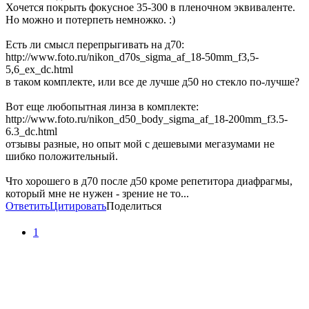
Хочется покрыть фокусное 35-300 в пленочном эквиваленте.
Но можно и потерпеть немножко. :)
Есть ли смысл перепрыгивать на д70:
http://www.foto.ru/nikon_d70s_sigma_af_18-50mm_f3,5-
5,6_ex_dc.html
в таком комплекте, или все де лучше д50 но стекло по-лучше?
Вот еще любопытная линза в комплекте:
http://www.foto.ru/nikon_d50_body_sigma_af_18-200mm_f3.5-
6.3_dc.html
отзывы разные, но опыт мой с дешевыми мегазумами не
шибко положительный.
Что хорошего в д70 после д50 кроме репетитора диафрагмы,
который мне не нужен - зрение не то...
Ответить
Цитировать
Поделиться
1