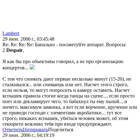
Lambert
29 июн. 2006 г., 03:45:48
Re: Re: Re: Re: Банально - посоветуйте аппарат. Вопросы:
2
Despair
,
Я как бы про объективы говорил, а не про организацию
концертов...
С тем что снимать дают первые несколько минут (15-20), не
сталкивался... или снимаешь или нет. Насчет этого строго,
если нельзя, то могут попросить и камеру оставить. Насчет
вспышек правила стогие когда танцы на сцене..., если просто
поет или декламирует чего, то бабахнул ты ему пыхой... и
ничего, максимум заминка, а вот если верчение, кручение или
не приведи господи с элементами акробатики... тут все
строго, никаких вспышек, убиться человек может, об этом
секюрити вежливо тебя при входе предупреждают.
Ответить
Цитировать
Поделиться
29 июн. 2006 г., 04:19:19