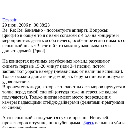
Despair
29 июн. 2006 г., 00:38:23
Re: Re: Re: Банально - посоветуйте аппарат. Вопросы:
[quot]Но в общем то я с вами согласен с 4-5.6 на концерте и
мероприятиях делать особо нечего, особенное если снимать со
вспышкой нельзя!!! считай что можно упаковываться и
двигать домой. [/quot]
На концертах крупных зарубежных команд разрешают
снимать первые 15-20 минут (или 3-4 песни), потом
заставляют убрать камеру (независимо от наличия вспышки).
Только можно двигать не домой, а к бару за пивом и получать
удовольствие.
Впрочем есть люди, которые от злостных секьюров прячутся в
толпе перед самой сценой (оттуда тоже интересные кадры
получаются). Только иногда имеют место повреждения
камеры падающими стэйдж-дайверами (фанатами-прыгунами
со сцены)
А со вспышкой - получается сухо и пресно.. Ни лучей
прожекторов в тумане, ни клубов дыма..
Здесь
вспышка убила
бы всю атмосферность..