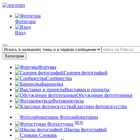
Фотогора
Вход
Категории
Форумы
Галерея фотографий
Сообщества
Барахолка
Выставки и проекты
Обсуждение фототехники
Фотоконкурсы
Классики фотоискусства
Фотолаборатории
NEW
Фотостудии
Школы фотографий
Словарь