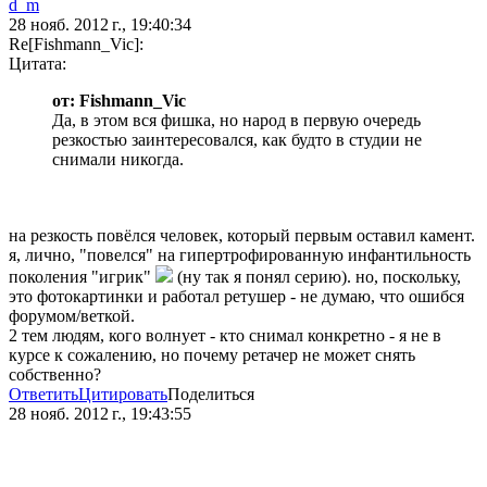
d_m
28 нояб. 2012 г., 19:40:34
Re[Fishmann_Vic]:
Цитата:
от: Fishmann_Vic
Да, в этом вся фишка, но народ в первую очередь
резкостью заинтересовался, как будто в студии не
снимали никогда.
на резкость повёлся человек, который первым оставил камент.
я, лично, "повелся" на гипертрофированную инфантильность
поколения "игрик"
(ну так я понял серию). но, поскольку,
это фотокартинки и работал ретушер - не думаю, что ошибся
форумом/веткой.
2 тем людям, кого волнует - кто снимал конкретно - я не в
курсе к сожалению, но почему ретачер не может снять
собственно?
Ответить
Цитировать
Поделиться
28 нояб. 2012 г., 19:43:55