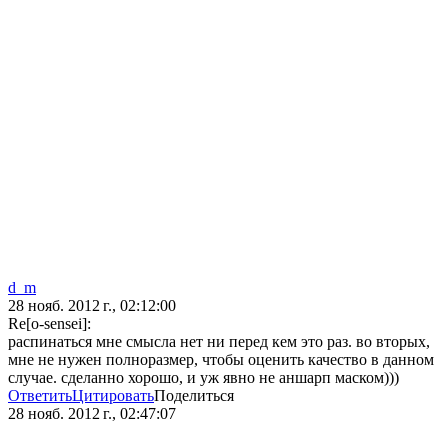
d_m
28 нояб. 2012 г., 02:12:00
Re[o-sensei]:
распинаться мне смысла нет ни перед кем это раз. во вторых,
мне не нужен полноразмер, чтобы оценить качество в данном
случае. сделанно хорошо, и уж явно не аншарп маском)))
Ответить
Цитировать
Поделиться
28 нояб. 2012 г., 02:47:07