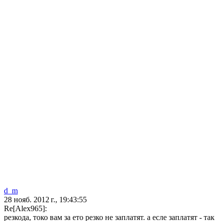
d_m
28 нояб. 2012 г., 19:43:55
Re[Alex965]:
резкода, токо вам за ето резко не заплатят. а есле заплатят - так