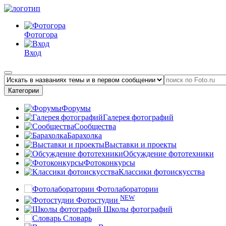
Фотогора
Вход
Категории
Форумы
Галерея фотографий
Сообщества
Барахолка
Выставки и проекты
Обсуждение фототехники
Фотоконкурсы
Классики фотоискусства
Фотолаборатории
NEW
Фотостудии
Школы фотографий
Словарь