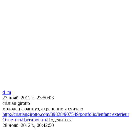
d_m
27 нояб. 2012 г., 23:50:03
cristian girotto
молодец француз, ахрененно я считаю
http://cristiangirotto.com/39828/907549/portfolio/lenfant-exterieur
Ответить
Цитировать
Поделиться
28 нояб. 2012 г., 00:42:50