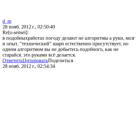
d_m
28 нояб. 2012 г., 02:50:40
Re[o-sensei]:
в подобныхработах погоду делают не алгоритмы а руки, мозг
и опыт. "технический" шарп естественно присутствует, но
одним алгоритмом вы не добьетесь подобного, как не
старайся. это руками всё делается.
Ответить
Цитировать
Поделиться
28 нояб. 2012 г., 02:54:34