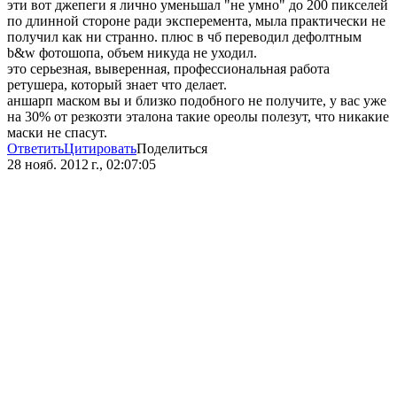
эти вот джепеги я лично уменьшал "не умно" до 200 пикселей
по длинной стороне ради эксперемента, мыла практически не
получил как ни странно. плюс в чб переводил дефолтным
b&w фотошопа, объем никуда не уходил.
это серьезная, выверенная, профессиональная работа
ретушера, который знает что делает.
аншарп маском вы и близко подобного не получите, у вас уже
на 30% от резкозти эталона такие ореолы полезут, что никакие
маски не спасут.
Ответить
Цитировать
Поделиться
28 нояб. 2012 г., 02:07:05