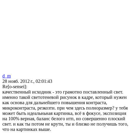
d_m
28 нояб. 2012 г., 02:01:43
Re[o-sensei]:
качественный исходник - это грамотно поставленный свет.
именно такой светотеневой рисунок в кадре, который нужен
как основа для дальнейшего повышения контраста,
микроконтраста, резкозти. при чем здесь полноразмер? у тебя
может быть идеальньная картинка, всё в фокусе, экспозиция
на 100% верная, баланс белого итп, но совершенно плоский
свет. и как ты потом не крути, ты и близко не получишь того,
что на картинках выше.