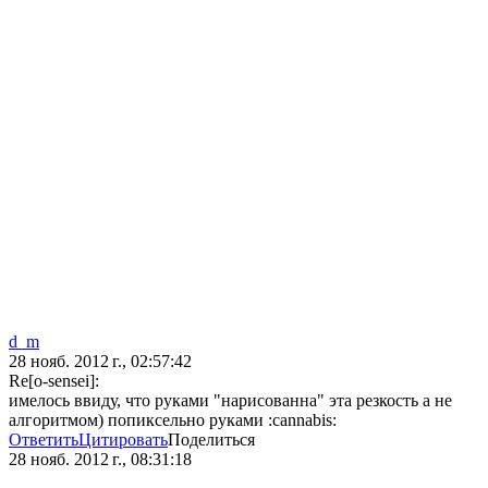
d_m
28 нояб. 2012 г., 02:57:42
Re[o-sensei]:
имелось ввиду, что руками "нарисованна" эта резкость а не
алгоритмом) попиксельно руками :cannabis:
Ответить
Цитировать
Поделиться
28 нояб. 2012 г., 08:31:18